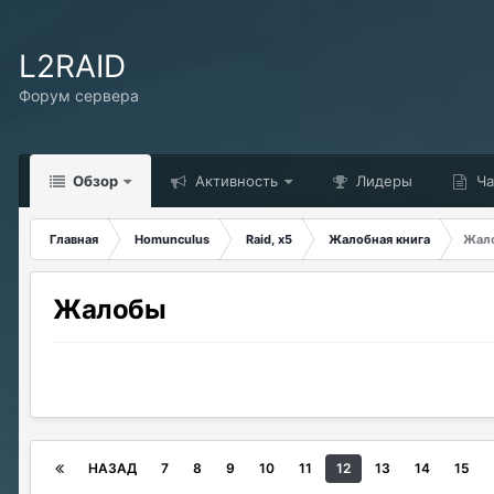
L2RAID
Форум сервера
Обзор
Активность
Лидеры
Ча
Главная
Homunculus
Raid, x5
Жалобная книга
Жал
Жалобы
НАЗАД
7
8
9
10
11
12
13
14
15