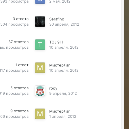
393
просмотра
2 мая, 2012
Sensuella
07/24/26 04:02 PM
Со старых хроник есть немнога но еще
бы прикупить
3
ответа
Serafino
504
просмотра
30 апреля, 2012
RizzzeN
07/26/26 12:18 PM
Проверка связи. Раз раз
37
ответов
TOJI9IH
тыс
просмотров
10 апреля, 2012
RizzzeN
07/26/26 12:19 PM
Елена. Спасибо вам.
1
ответ
МистерЛаг
Justina
07/26/26 01:05 PM
417
просмотров
10 апреля, 2012
@RizzzeN +
Майкл Скофилд
07/28/26 09:16 AM
5
ответов
rooy
@Sensuella ненадо заниматься этой
619
просмотров
9 апреля, 2012
ерундой)))
ДусяАгрегаТ
08/04/26 09:23 AM
9
ответов
МистерЛаг
Последние два клана с сервера вышли
966
просмотров
1 апреля, 2012
это печально (