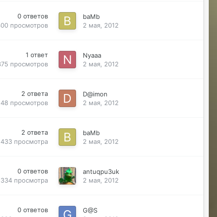
0
ответов
baMb
300
просмотров
2 мая, 2012
1
ответ
Nyaaa
375
просмотров
2 мая, 2012
2
ответа
D@imon
548
просмотров
2 мая, 2012
Владислава
07/24/26 05:21 AM
@Justina Ласт Хиро)Последний герой)
2
ответа
baMb
433
просмотра
2 мая, 2012
Justina
07/24/26 11:00 AM
@Владислава передам Гайке
0
ответов
antuqpu3uk
Sensuella
07/24/26 04:00 PM
334
просмотра
2 мая, 2012
Где сейчас наживку брать чтобы
выловить итемы чтобы регнуться на
захват КХ который за рыбалку?
0
ответов
G@S