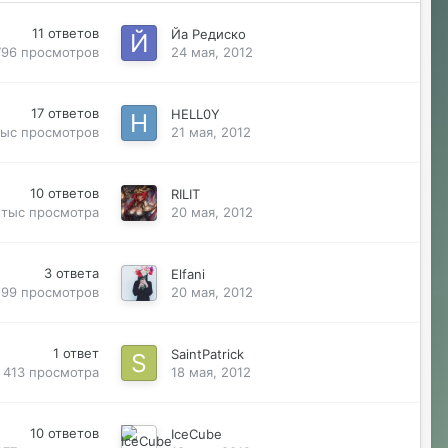
11
ответов
Йа Редиско
796
просмотров
24 мая, 2012
17
ответов
HELL0Y
тыс
просмотров
21 мая, 2012
10
ответов
RILIT
1 тыс
просмотра
20 мая, 2012
3
ответа
Elfani
599
просмотров
20 мая, 2012
1
ответ
SaintPatrick
413
просмотра
18 мая, 2012
10
ответов
IceCube