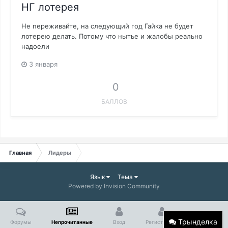
НГ лотерея
Не переживайте, на следующий год Гайка не будет
лотерею делать. Потому что нытье и жалобы реально
надоели
3 января
0
БАЛЛОВ
Главная
Лидеры
Язык
Тема
Powered by Invision Community
Трынделка
Форумы
Непрочитанные
Вход
Регистрация
Больше