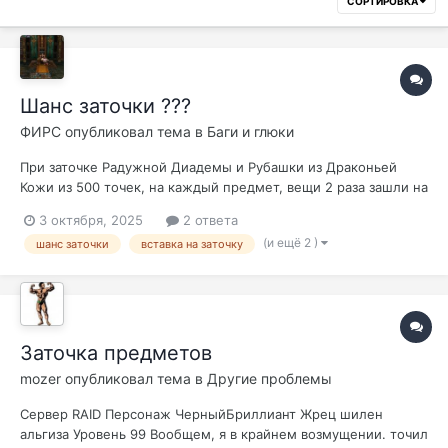
СОРТИРОВКА
Шанс заточки ???
ФИРС
опубликовал тема в
Баги и глюки
При заточке Радужной Диадемы и Рубашки из Драконьей
Кожи из 500 точек, на каждый предмет, вещи 2 раза зашли на
+4 при удаче у гнома 85 и вставке 10% на заточку предмета,
3 октября, 2025
2 ответа
так и должно быть ??? Удача больше не считается и вставка
(и ещё 2 )
шанс заточки
вставка на заточку
не работает ??? Хотя первые 3 дня после старта серва на +5
зашла рубаха,...
Заточка предметов
mozer
опубликовал тема в
Другие проблемы
Сервер RAID Персонаж ЧерныйБриллиант Жрец шилен
альгиза Уровень 99 Вообщем, я в крайнем возмущении. точил