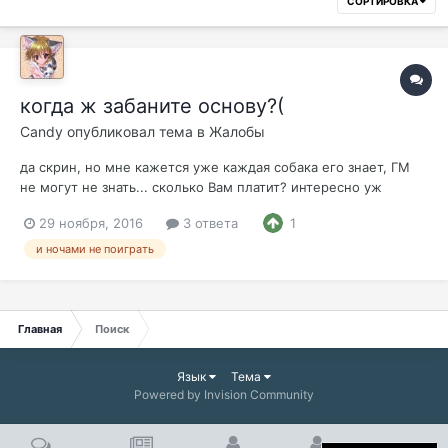
СОРТИРОВКА
когда ж забаните основу?(
Candy
опубликовал тема в
Жалобы
да скрин, но мне кажется уже каждая собака его знает, ГМ
не могут не знать... сколько Вам платит? интересно уж
сутками боты его стоят, убивали раньше, флагаясь, сейчас он
29 ноября, 2016
3 ответа
1
хитрее настроил, только в пк можно убрать (ради освободить
место фарма), дак тут же по точке прискакивает и вычищает.
и ночами не поиграть
Просто одну...
Главная
Поиск
Язык
Тема
Powered by Invision Community