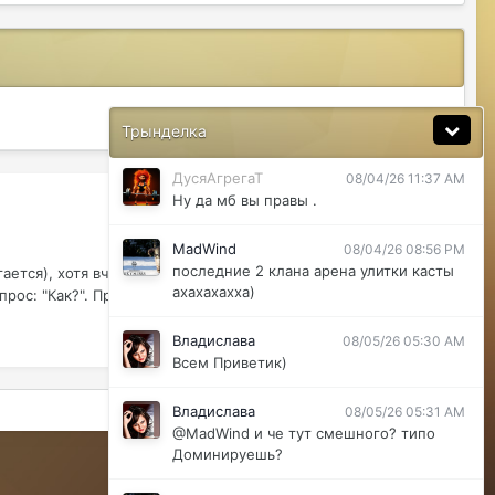
за неделю не одного ихнего фермера не
встретила.
Justina
08/04/26 11:33 AM
@ДусяАгрегаТ последний месяц лета-
СОРТИРОВКА
вот наступит осень и народ вернется
Трынделка
ДусяАгрегаТ
08/04/26 11:37 AM
Ну да мб вы правы .
MadWind
08/04/26 08:56 PM
последние 2 клана арена улитки касты
ается), хотя вчера вечером ему дали бан чата на 10
ахахахахха)
рос: "Как?". Прошу...
Владислава
08/05/26 05:30 AM
Всем Приветик)
Активность
Владислава
08/05/26 05:31 AM
@MadWind и че тут смешного? типо
Доминируешь?
Powered by Invision Community