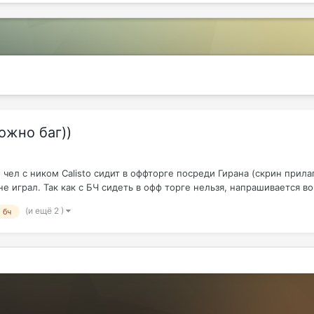
ожно баг))
 чел с ником Calisto сидит в оффторге посреди Гирана (скрин прилаг
 играл. Так как с БЧ сидеть в офф торге нельзя, напрашивается воп
(и ещё 2 )
бч