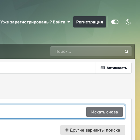
RizzzeN
07/26/26 12:19 PM
Елена. Спасибо вам.
Уже зарегистрированы? Войти
Регистрация
Justina
07/26/26 01:05 PM
@RizzzeN +
Майкл Скофилд
07/28/26 09:16 AM
@Sensuella ненадо заниматься этой
ерундой)))
Активность
ДусяАгрегаТ
08/04/26 09:23 AM
Последние два клана с сервера вышли
это печально (
Justina
08/04/26 10:24 AM
@ДусяАгрегаТ например какие?
Искать снова
ДусяАгрегаТ
08/04/26 10:52 AM
Арена Улитки Касты не вижу не кого (
Другие варианты поиска
ДусяАгрегаТ
08/04/26 10:53 AM