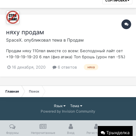
СОРТИРОВКА
няху продам
SpaceX.
опубликовал тема в
Продам
Продам няху 110лвл вместе со всем: Бесподоный лайт сет
+19-19-19-19-20 6 лвл (физ атака) Топ брошь (урон пвп -5%)
Радужная диадема власти+5 (урон в пвп+5%) Драк когти 3
16 декабря, 2020
6 ответов
няха
лвл Пика пве+17 (3 са) внешка веер (лс сброс 5 сек) Пояс
полномочий+13 Рубахи эйнхасад, атаки, магии, паагрио+10),
три оп футболки...
Главная
Поиск
Язык
Тема
Powered by Invision Community
Трынделка
Форумы
Непрочитанные
Вход
Регистрация
Больше