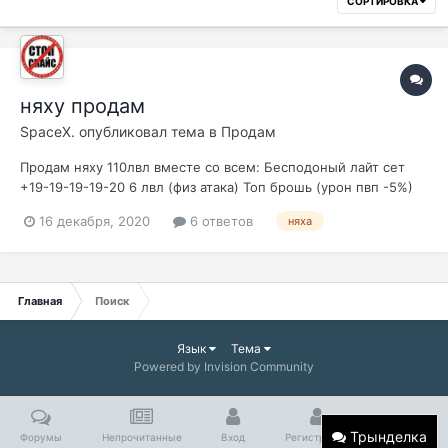
СОРТИРОВКА
няху продам
SpaceX.
опубликовал тема в
Продам
Продам няху 110лвл вместе со всем: Бесподоный лайт сет
+19-19-19-19-20 6 лвл (физ атака) Топ брошь (урон пвп -5%)
Радужная диадема власти+5 (урон в пвп+5%) Драк когти 3
16 декабря, 2020
6 ответов
няха
лвл Пика пве+17 (3 са) внешка веер (лс сброс 5 сек) Пояс
полномочий+13 Рубахи эйнхасад, атаки, магии, паагрио+10),
три оп футболки...
Главная
Поиск
Язык
Тема
Powered by Invision Community
Трынделка
Форумы
Непрочитанные
Вход
Регистрация
Больше