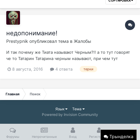
СОРТИРОВКА
недопонимание!
Prestypnik
опубликовал тема в
Жалобы
И так почему же Тиата называют Черным?!! а то тут говорят
че то Татарин Татарина черным называют, при чем тут
Религии и Раса людей ! ! ! я грю погоняло это у него такое)) а
8 августа, 2016
4 ответа
терки
вот и за чего пошло! ну ка скажите мне вы! PS жду ответа!
Главная
Поиск
Язык
Тема
Powered by Invision Community
Трынделка
Форумы
Непрочитанные
Вход
Регистрация
Больше