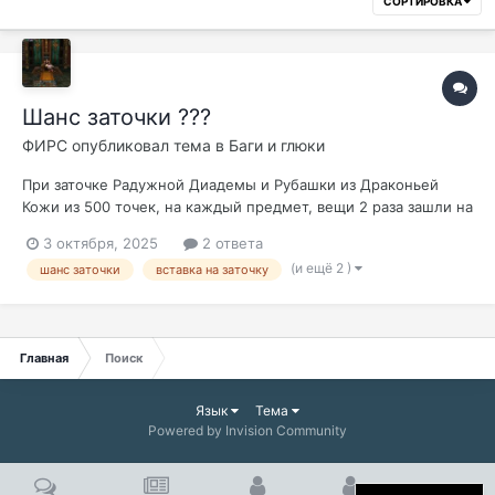
СОРТИРОВКА
Шанс заточки ???
ФИРС
опубликовал тема в
Баги и глюки
При заточке Радужной Диадемы и Рубашки из Драконьей
Кожи из 500 точек, на каждый предмет, вещи 2 раза зашли на
+4 при удаче у гнома 85 и вставке 10% на заточку предмета,
3 октября, 2025
2 ответа
так и должно быть ??? Удача больше не считается и вставка
(и ещё 2 )
шанс заточки
вставка на заточку
не работает ??? Хотя первые 3 дня после старта серва на +5
зашла рубаха,...
Главная
Поиск
Язык
Тема
Powered by Invision Community