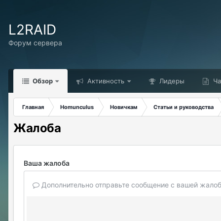
L2RAID
Форум сервера
Обзор
Активность
Лидеры
Ча
Главная
Homunculus
Новичкам
Статьи и руководства
Жалоба
Ваша жалоба
Дополнительно отправьте сообщение с вашей жалоб