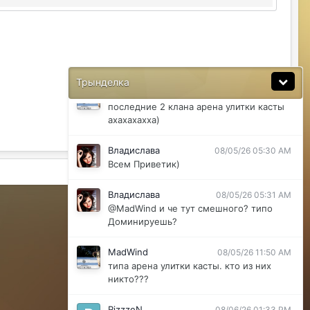
@ДусяАгрегаТ последний месяц лета-
вот наступит осень и народ вернется
ДусяАгрегаТ
08/04/26 11:37 AM
Ну да мб вы правы .
Трынделка
MadWind
08/04/26 08:56 PM
последние 2 клана арена улитки касты
ахахахахха)
Владислава
08/05/26 05:30 AM
Всем Приветик)
Активность
Владислава
08/05/26 05:31 AM
Powered by Invision Community
@MadWind и че тут смешного? типо
Доминируешь?
MadWind
08/05/26 11:50 AM
типа арена улитки касты. кто из них
никто???
RizzzeN
08/06/26 01:33 PM