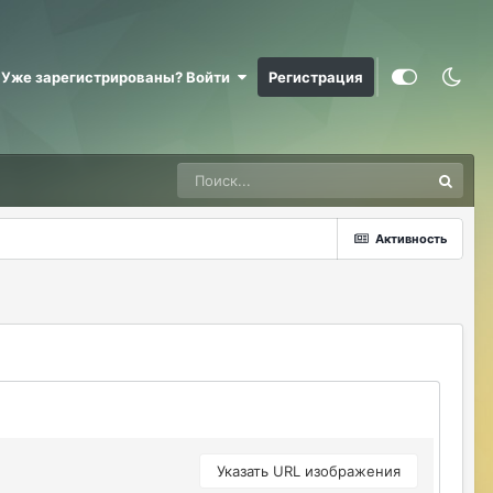
@RizzzeN +
Майкл Скофилд
07/28/26 09:16 AM
Уже зарегистрированы? Войти
Регистрация
@Sensuella ненадо заниматься этой
ерундой)))
ДусяАгрегаТ
08/04/26 09:23 AM
Последние два клана с сервера вышли
это печально (
Активность
Justina
08/04/26 10:24 AM
@ДусяАгрегаТ например какие?
ДусяАгрегаТ
08/04/26 10:52 AM
Арена Улитки Касты не вижу не кого (
ДусяАгрегаТ
08/04/26 10:53 AM
за неделю не одного ихнего фермера не
встретила.
Указать URL изображения
Justina
08/04/26 11:33 AM