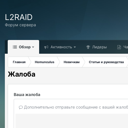
L2RAID
Форум сервера
Обзор
Активность
Лидеры
Ча
Главная
Homunculus
Новичкам
Статьи и руководства
Жалоба
Ваша жалоба
Дополнительно отправьте сообщение с вашей жалоб