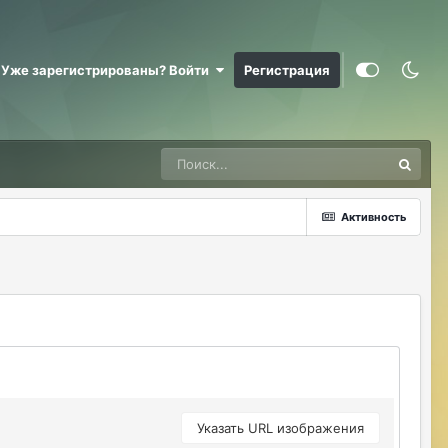
@RizzzeN +
Майкл Скофилд
07/28/26 09:16 AM
Уже зарегистрированы? Войти
Регистрация
@Sensuella ненадо заниматься этой
ерундой)))
ДусяАгрегаТ
08/04/26 09:23 AM
Последние два клана с сервера вышли
это печально (
Активность
Justina
08/04/26 10:24 AM
@ДусяАгрегаТ например какие?
ДусяАгрегаТ
08/04/26 10:52 AM
Арена Улитки Касты не вижу не кого (
ДусяАгрегаТ
08/04/26 10:53 AM
за неделю не одного ихнего фермера не
встретила.
Указать URL изображения
Justina
08/04/26 11:33 AM