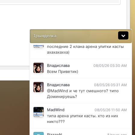
@ДусяАгрегаТ последний месяц лета-
вот наступит осень и народ вернется
ДусяАгрегаТ
08/04/26 11:37 AM
Ну да мб вы правы .
Трынделка
MadWind
08/04/26 08:56 PM
последние 2 клана арена улитки касты
ахахахахха)
Владислава
08/05/26 05:30 AM
Всем Приветик)
Активность
Владислава
08/05/26 05:31 AM
Powered by Invision Community
@MadWind и че тут смешного? типо
Доминируешь?
MadWind
08/05/26 11:50 AM
типа арена улитки касты. кто из них
никто???
RizzzeN
8 hours ago