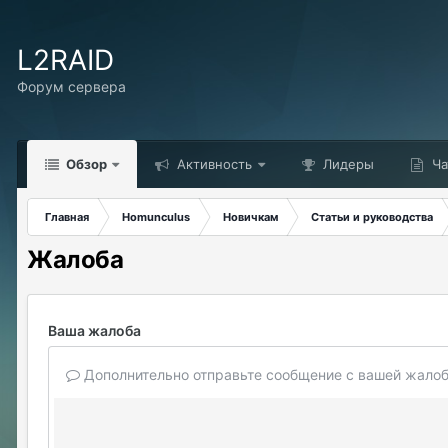
L2RAID
Форум сервера
Обзор
Активность
Лидеры
Ча
Главная
Homunculus
Новичкам
Статьи и руководства
Жалоба
Ваша жалоба
Дополнительно отправьте сообщение с вашей жалоб