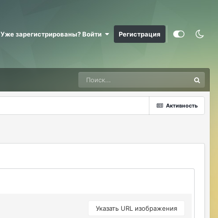
MadWind
08/08/26 12:07 AM
так то у меня работа такая) талант к
этому делу
Уже зарегистрированы? Войти
Регистрация
Manstera
15 hours ago
хз,куда смотрят, арену и кастов каждый
день вижу, улитки на твинах тихарятся)
pomuo
12 hours ago
@Manstera арена 1 чел бегает кастов да
человека 3-5 фарм у улиток отпуск
Активность
летний
pomuo
12 hours ago
Я бы что то замутил к сентябрю какие
то Кубы ивент с плюшками
нормальными халявными чтобы не то
что
pomuo
12 hours ago
Новых игроков заманить а хотя бы
Указать URL изображения
старых оставить