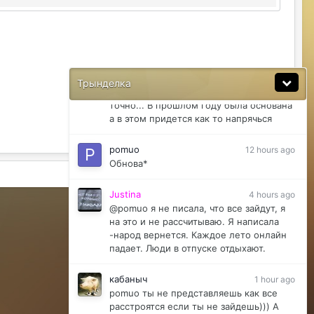
pomuo
12 hours ago
Акция точно не сработает...
pomuo
12 hours ago
Если вы "гм" Рассчитываете что все
Трынделка
зайдут в сентябре просто так то нет
точно... В прошлом году была основана
а в этом придется как то напрячься
pomuo
12 hours ago
Обнова*
Активность
Justina
4 hours ago
Powered by Invision Community
@pomuo я не писала, что все зайдут, я
на это и не рассчитываю. Я написала
-народ вернется. Каждое лето онлайн
падает. Люди в отпуске отдыхают.
кабаныч
1 hour ago
pomuo ты не представляешь как все
расстроятся если ты не зайдешь))) А