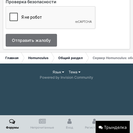
Проверка безопасности
Отправить жалобу
Главная
Homunculus
Общий раздел
Сервер Homunculus: об
Язык
Тема
Powered by Invision Community
Трынделка
Форумы
Непрочитанные
Вход
Регистрация
Больше