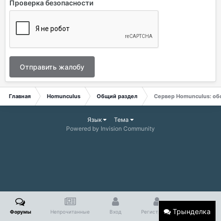
Проверка безопасности
Отправить жалобу
Главная
Homunculus
Общий раздел
Сервер Homunculus: об
Язык
Тема
Powered by Invision Community
Трынделка
Форумы
Непрочитанные
Вход
Регистрация
Больше