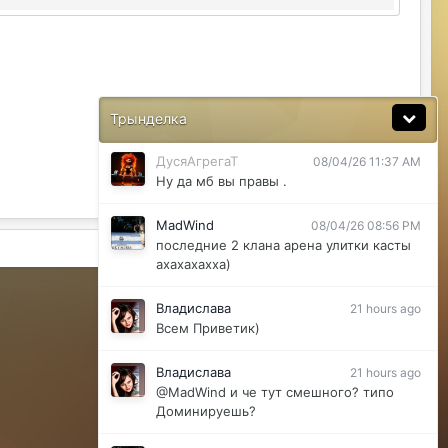
за неделю не одного ихнего фермера не
встретила.
Justina
08/04/26 11:33 AM
@ДусяАгрегаТ последний месяц лета-
вот наступит осень и народ вернется
Трынделка
ДусяАгрегаТ
08/04/26 11:37 AM
Ну да мб вы правы .
MadWind
08/04/26 08:56 PM
последние 2 клана арена улитки касты
Активность
ахахахахха)
Powered by Invision Community
Владислава
21 hours ago
Всем Приветик)
Владислава
21 hours ago
@MadWind и че тут смешного? типо
Доминируешь?