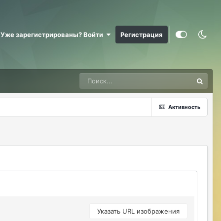
RizzzeN
07/26/26 12:19 PM
Елена. Спасибо вам.
Уже зарегистрированы? Войти
Регистрация
Justina
07/26/26 01:05 PM
@RizzzeN +
Майкл Скофилд
07/28/26 09:16 AM
@Sensuella ненадо заниматься этой
ерундой)))
Активность
ДусяАгрегаТ
08/04/26 09:23 AM
Последние два клана с сервера вышли
это печально (
Justina
08/04/26 10:24 AM
@ДусяАгрегаТ например какие?
ДусяАгрегаТ
08/04/26 10:52 AM
Арена Улитки Касты не вижу не кого (
Указать URL изображения
ДусяАгрегаТ
08/04/26 10:53 AM