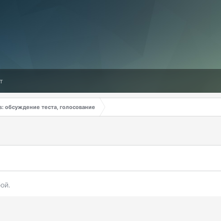
т
: обсуждение теста, голосование
ой.