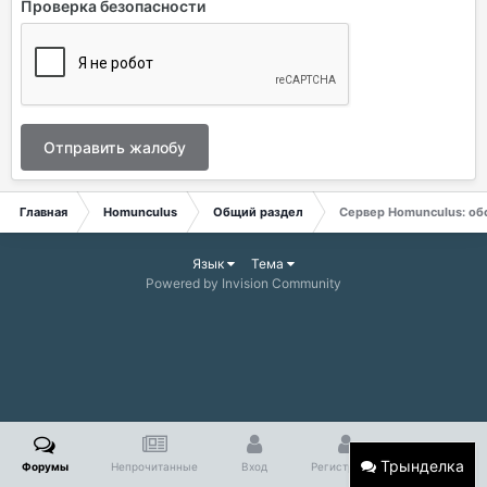
Проверка безопасности
Отправить жалобу
Главная
Homunculus
Общий раздел
Сервер Homunculus: об
Язык
Тема
Powered by Invision Community
Трынделка
Форумы
Непрочитанные
Вход
Регистрация
Больше