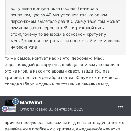
вот у меня критуют окна послее 6 вечера в
основном,щас за 40 минут зашел только одним
персонажем,вылетело раз 100 уже,у тебя там может
лимит на заход персонажей в игру какой нить
стоит,почему то вечером в основном критует у
меня?,хочется поиграть а ты просто зайти не можешь
ну бесит уже
то же самое, критует как хз что. персонаж Mad.
.repair каждый раз крутить, вообще по моему не вариант.
это не игра, а какой то адовый квест. зайди 150 раз
критани, пропиши репайр и потом 50 нужных итемов со
склада забери и одень и расставь на панельке и тд
MadWind
Опубликовано
30 сентября, 2025
причём пробую разные компы и тд и тп. итог один и тот же.
решайте уже проблему с критами, ежедневно/ежечасно