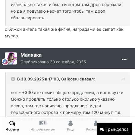
изанчально такая и была и потом там дроп порезали
но да я подумаю насчет того чтобы там дроп
сбалансировать...
с бижой ангела такая же фигня, наградами ее сыпет как
мусор.
Малявка
Опубликовано
30 сентября, 2025
В 30.09.2025 в 17:03,
Gaikotsu
сказал:
нет - +300 это лимит общего продления, а вот в сутки
можно продлить только столько сколько указано
слева, там где написано "продление" и для
первобытного острова к примеру там 120 минут, т.е.
можно использовать в сутки 2 камня продления на
час каждый. в следующие сутки, после сброса, еще
Трынделка
Форумы
Непрочитанные
Вход
Регистрация
Больше
до двух, пока не будет во достигнут общий лимит.