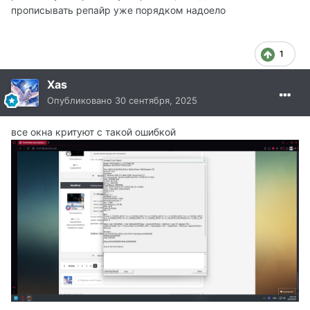
прописывать репайр уже порядком надоело
1
Xas
Опубликовано
30 сентября, 2025
все окна критуют с такой ошибкой