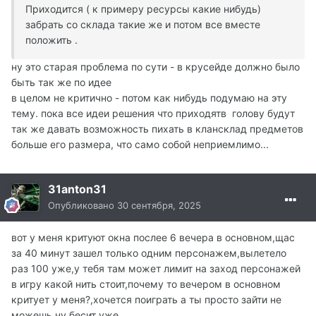
Приходится ( к примеру ресурсы какие нибудь)
забрать со склада такие же и потом все вместе
положить .
ну это старая проблема по сути - в крусейде должно было
быть так же по идее
в целом не критично - потом как нибудь подумаю на эту
тему. пока все идеи решения что приходятв голову будут
так же давать возможность пихать в клансклад предметов
больше его размера, что само собой неприемлимо...
31anton31
Опубликовано
30 сентября, 2025
вот у меня критуют окна послее 6 вечера в основном,щас
за 40 минут зашел только одним персонажем,вылетело
раз 100 уже,у тебя там может лимит на заход персонажей
в игру какой нить стоит,почему то вечером в основном
критует у меня?,хочется поиграть а ты просто зайти не
можешь ну бесит уже