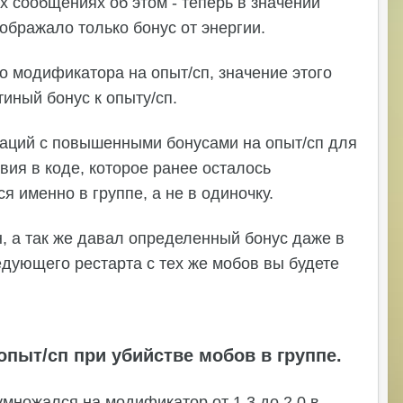
 сообщениях об этом - теперь в значении
тображало только бонус от энергии.
о модификатора на опыт/сп, значение этого
иный бонус к опыту/сп.
каций с повышенными бонусами на опыт/сп для
вия в коде, которое ранее осталось
я именно в группе, а не в одиночку.
н, а так же давал определенный бонус даже в
ледующего рестарта с тех же мобов вы будете
пыт/сп при убийстве мобов в группе.
 умножался на модификатор от 1.3 до 2.0 в