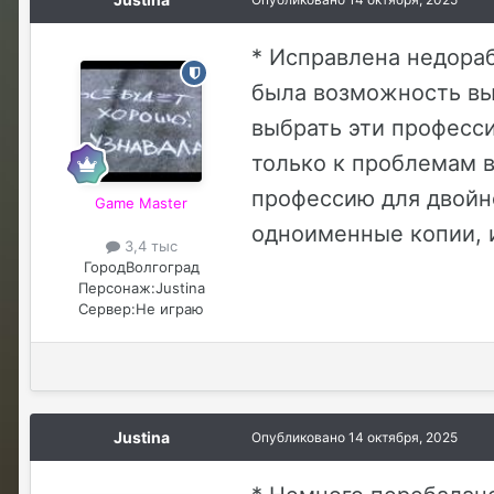
* Исправлена недораб
была возможность выб
выбрать эти професси
только к проблемам 
профессию для двойно
Game Master
одноименные копии, 
3,4 тыс
Город
Волгоград
Персонаж:
Justina
Сервер:
Не играю
Justina
Опубликовано
14 октября, 2025