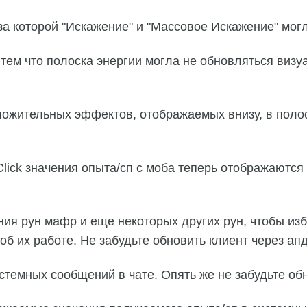
за которой "Искажение" и "Массовое Искажение" мог
 тем что полоска энергии могла не обновляться ви
оложительных эффектов, отображаемых внизу, в полос
Click значения опыта/сп с моба теперь отображаются
ния рун мафр и еще некоторых других рун, чтобы из
б их работе. Не забудьте обновить клиент через ап
стемных сообщений в чате. Опять же не забудьте об