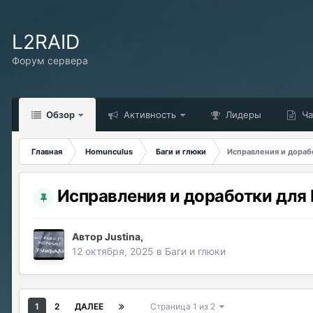
L2RAID
Форум сервера
Обзор
Активность
Лидеры
Ча
Главная
Homunculus
Баги и глюки
Исправления и дораб
Исправления и доработки для
Автор
Justina
,
12 октября, 2025
в
Баги и глюки
1
2
ДАЛЕЕ
Страница 1 из 2