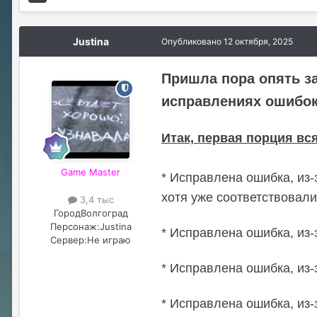
Justina
Опубликовано
12 октября, 2025
Пришла пора опять з
исправлениях ошибок
Итак, первая порция вся
Game Master
* Исправлена ошибка, из-
хотя уже соответствовал
3,4 тыс
Город
Волгоград
Персонаж:
Justina
* Исправлена ошибка, из
Сервер:
Не играю
* Исправлена ошибка, из-
* Исправлена ошибка, из