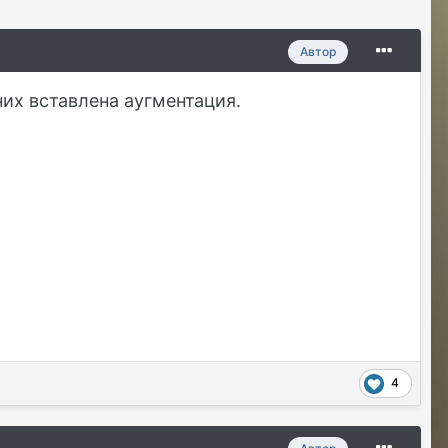
Автор
их вставлена аугментация.
Владислава
07/24/26 05:21 AM
@Justina Ласт Хиро)Последний герой)
Justina
07/24/26 11:00 AM
@Владислава передам Гайке
Sensuella
07/24/26 04:00 PM
4
Где сейчас наживку брать чтобы
выловить итемы чтобы регнуться на
захват КХ который за рыбалку?