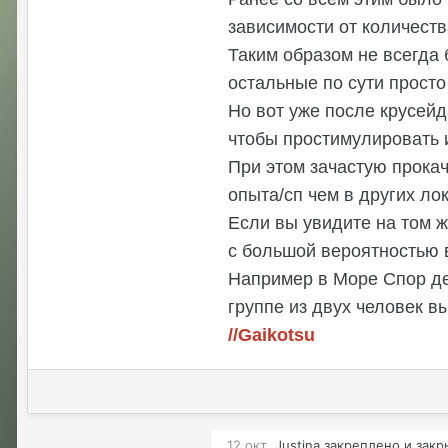
зависимости от количеств
Таким образом не всегда 
остальные по сути прост
Но вот уже после крусей
чтобы простимулировать и
При этом зачастую прокач
опыта/сп чем в других ло
Если вы увидите на том ж
с большой вероятностью в
Например в Море Спор дей
группе из двух человек в
//Gaikotsu
12 окт
Justina
закреплено и закр