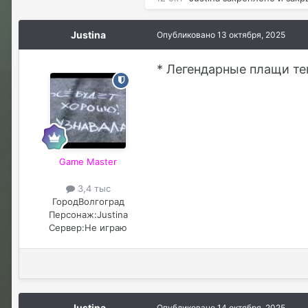
Justina
Опубликовано
13 октября, 2025
* Легендарные плащи те
Game Master
3,4 тыс
Город
Волгоград
Персонаж:
Justina
Сервер:
Не играю
Justina
Опубликовано
14 октября, 2025