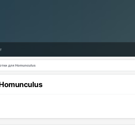
т
отки для Homunculus
 Homunculus