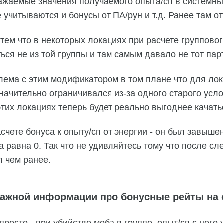
ажаемые значения получаемого опыта/сп в системных
е учитываются и бонусы от ПА/рун и т.д. Ранее там о
тем что в некоторых локациях при расчете групповог
ся не из той группы и там самым давало не тот парт
блема с этим модификатором в том плане что для ло
начительно ограничивался из-за одного старого усло
этих локациях теперь будет реально выгоднее качатьс
счете бонуса к опыту/сп от энергии - он был завыше
а равна 0. Так что не удивляйтесь тому что после с
п чем ранее.
важной информации про бонусные рейты на о
просто - при убийстве моба в группе, опыт/сп с него