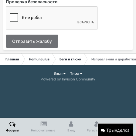
Проверка безопасности
Отправить жалобу
Главная
Homunculus
Баги и глюки
Исправления и доработки
Язык
Тема
Powered by Invision Community
Трынделка
Форумы
Непрочитанные
Вход
Регистрация
Больше