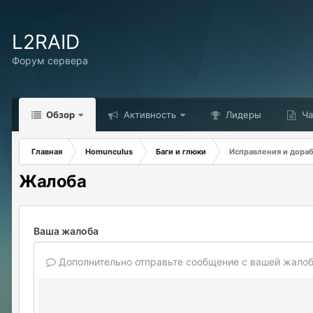
L2RAID
Форум сервера
Обзор
Активность
Лидеры
Ча
Главная
Homunculus
Баги и глюки
Исправления и дора
Жалоба
Ваша жалоба
Дополнительно отправьте сообщение с вашей жалоб