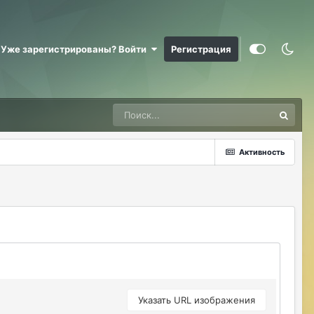
@RizzzeN +
Майкл Скофилд
07/28/26 09:16 AM
Уже зарегистрированы? Войти
Регистрация
@Sensuella ненадо заниматься этой
ерундой)))
ДусяАгрегаТ
08/04/26 09:23 AM
Последние два клана с сервера вышли
это печально (
Активность
Justina
08/04/26 10:24 AM
@ДусяАгрегаТ например какие?
ДусяАгрегаТ
08/04/26 10:52 AM
Арена Улитки Касты не вижу не кого (
ДусяАгрегаТ
08/04/26 10:53 AM
за неделю не одного ихнего фермера не
встретила.
Указать URL изображения
Justina
08/04/26 11:33 AM