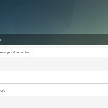
т
ботки для Homunculus
ой.