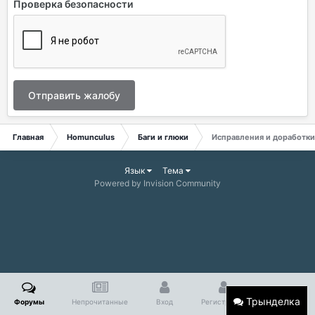
Проверка безопасности
Отправить жалобу
Главная
Homunculus
Баги и глюки
Исправления и доработки
Язык
Тема
Powered by Invision Community
Трынделка
Форумы
Непрочитанные
Вход
Регистрация
Больше