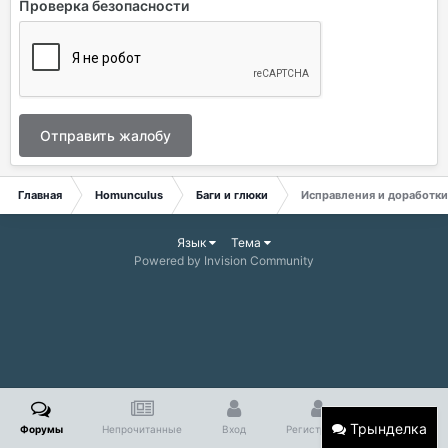
Проверка безопасности
Отправить жалобу
Главная
Homunculus
Баги и глюки
Исправления и доработки
Язык
Тема
Powered by Invision Community
Трынделка
Форумы
Непрочитанные
Вход
Регистрация
Больше