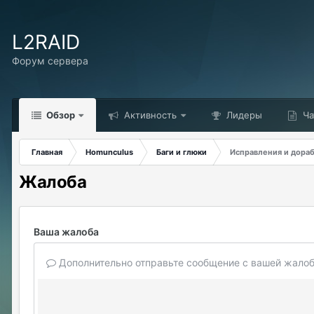
L2RAID
Форум сервера
Обзор
Активность
Лидеры
Ча
Главная
Homunculus
Баги и глюки
Исправления и дора
Жалоба
Ваша жалоба
Дополнительно отправьте сообщение с вашей жалоб