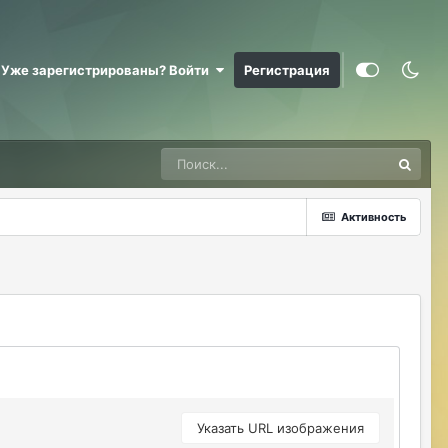
@RizzzeN +
Майкл Скофилд
07/28/26 09:16 AM
Уже зарегистрированы? Войти
Регистрация
@Sensuella ненадо заниматься этой
ерундой)))
ДусяАгрегаТ
08/04/26 09:23 AM
Последние два клана с сервера вышли
это печально (
Активность
Justina
08/04/26 10:24 AM
@ДусяАгрегаТ например какие?
ДусяАгрегаТ
08/04/26 10:52 AM
Арена Улитки Касты не вижу не кого (
ДусяАгрегаТ
08/04/26 10:53 AM
за неделю не одного ихнего фермера не
встретила.
Указать URL изображения
Justina
08/04/26 11:33 AM