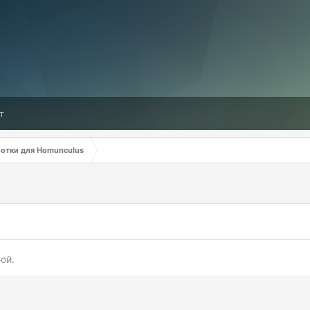
т
ботки для Homunculus
ой.