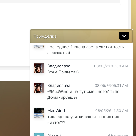
@ДусяАгрегаТ последний месяц лета-
вот наступит осень и народ вернется
ДусяАгрегаТ
08/04/26 11:37 AM
Ну да мб вы правы .
Трынделка
MadWind
08/04/26 08:56 PM
последние 2 клана арена улитки касты
ахахахахха)
Владислава
08/05/26 05:30 AM
Всем Приветик)
Активность
Владислава
08/05/26 05:31 AM
Powered by Invision Community
@MadWind и че тут смешного? типо
Доминируешь?
MadWind
08/05/26 11:50 AM
типа арена улитки касты. кто из них
никто???
RizzzeN
6 hours ago