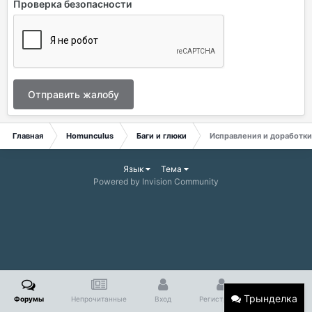
Проверка безопасности
Отправить жалобу
Главная
Homunculus
Баги и глюки
Исправления и доработки
Язык
Тема
Powered by Invision Community
Трынделка
Форумы
Непрочитанные
Вход
Регистрация
Больше