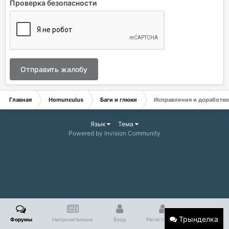
Проверка безопасности
Отправить жалобу
Главная
Homunculus
Баги и глюки
Исправления и доработки
Язык
Тема
Powered by Invision Community
Трынделка
Форумы
Непрочитанные
Вход
Регистрация
Больше