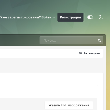
ерундой)))
ДусяАгрегаТ
08/04/26 09:23 AM
Уже зарегистрированы? Войти
Регистрация
Последние два клана с сервера вышли
это печально (
Justina
08/04/26 10:24 AM
@ДусяАгрегаТ например какие?
ДусяАгрегаТ
08/04/26 10:52 AM
Активность
Арена Улитки Касты не вижу не кого (
ДусяАгрегаТ
08/04/26 10:53 AM
за неделю не одного ихнего фермера не
встретила.
Justina
08/04/26 11:33 AM
@ДусяАгрегаТ последний месяц лета-
вот наступит осень и народ вернется
Указать URL изображения
ДусяАгрегаТ
08/04/26 11:37 AM