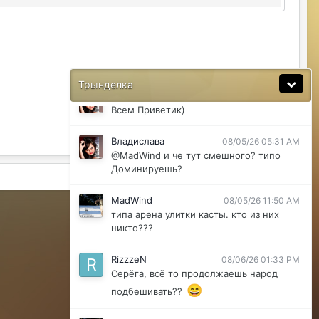
Ну да мб вы правы .
MadWind
08/04/26 08:56 PM
последние 2 клана арена улитки касты
ахахахахха)
Трынделка
Владислава
08/05/26 05:30 AM
Всем Приветик)
Владислава
08/05/26 05:31 AM
@MadWind и че тут смешного? типо
Доминируешь?
Активность
MadWind
08/05/26 11:50 AM
Powered by Invision Community
типа арена улитки касты. кто из них
никто???
RizzzeN
08/06/26 01:33 PM
Серёга, всё то продолжаешь народ
😄
подбешивать??