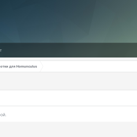
т
ботки для Homunculus
ой.