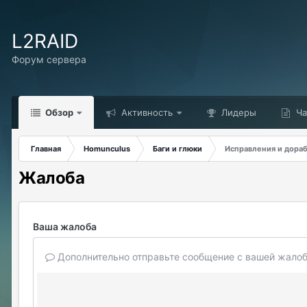
L2RAID
Форум сервера
Обзор
Активность
Лидеры
Ча
Главная
Homunculus
Баги и глюки
Исправления и дора
Жалоба
Ваша жалоба
Дополнительно отправьте сообщение с вашей жалоб