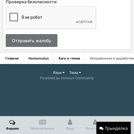
Проверка безопасности
Отправить жалобу
Главная
Homunculus
Баги и глюки
Исправления и доработки
Язык
Тема
Powered by Invision Community
Трынделка
Форумы
Непрочитанные
Вход
Регистрация
Больше