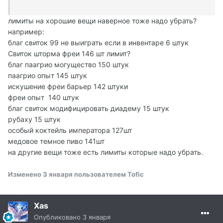
лимиты на хорошие вещи наверное тоже надо убрать?
например:
благ свиток 99 не выиграть если в инвентаре 6 штук
Свиток шторма фреи 146 шт лимит?
благ паагрио могущество 150 штук
паагрио опыт 145 штук
искушение фреи барьер 142 штуки
фреи опыт 140 штук
благ свиток модифицировать диадему 15 штук
рубаху 15 штук
особый коктейль императора 127шт
медовое темное пиво 141шт
на другие вещи тоже есть лимиты которые надо убрать.
Изменено
3 января
пользователем Tofic
Xas
Опубликовано
3 января