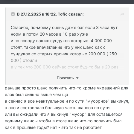
В 27.12.2025 в 18:22,
Tofic
сказал:
Спасибо, по-моему очень даже баг если 3 часа лут
норм а потом 20 часов в 10 раз хуже
и по поводу ваших сундуков которые 4 000 000
стоят, такое впечатление что у них шанс как с
сундуков со старых хроник которые 200 000 ( 250
000 ) стоили
а у тех что 200 000 сейчас стоят буд-то бы в 20 раз
хуже чем с прошлых хроник
Показать
раньше просто шанс получить что-то кроме украшений для
елок был сильно выше чем ща
а сейчас я все неактуальное и по сути "мусорное" выкинул,
а оно и составляло большую часть шансов по сути.
или вы ожидали что я выкинув "мусор" для оставшегося
подниму шансы чтобы в итоге шанс что-то получить был
как в прошлые годы? нет - это так не работает.