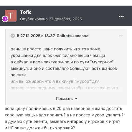
Tofic
Опубликовано
27 декабря, 2025
В 27.12.2025 в 18:37,
Gaikotsu
сказал:
раньше просто шанс получить что-то кроме
украшений для елок был сильно выше чем ща
а сейчас я все неактуальное и по сути "мусорное"
выкинул, а оно и составляло большую часть шансов
по сути.
или вы ожидали что я выкинув "мусор" для
оставшегося подниму шансы чтобы в итоге шанс что-
то получить был как в прошлые годы? нет - это так не
Показать
работает.
если цену поднимаешь в 20 раз наверное и шанс достать
хорошую вещь надо поднять? а не просто мусор удалить?
я думаю суть эвента, вызвать интерес у игроков к игре?
и НГ эвент должен быть хороший?