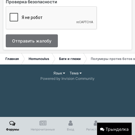
Проверка безопасности
Отправить жалобу
Главная
Homunculus
Баги и глюки
Полумеры против ботов в 
Язык
Тема
Powered by Invision Community
Трынделка
Форумы
Непрочитанные
Вход
Регистрация
Больше