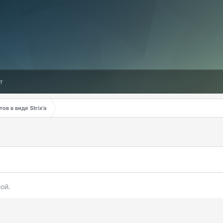
т
в в виде Strix'a
ой.