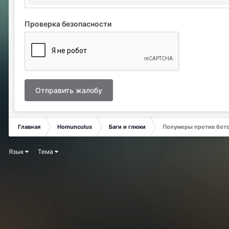
Проверка безопасности
Отправить жалобу
Главная
Homunculus
Баги и глюки
Полумеры против ботов
Язык
Тема