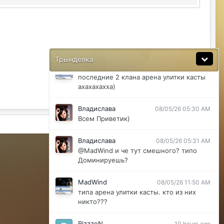
@ДусяАгрегаТ последний месяц лета-
вот наступит осень и народ вернется
ДусяАгрегаТ
08/04/26 11:37 AM
Ну да мб вы правы .
Трынделка
MadWind
08/04/26 08:56 PM
последние 2 клана арена улитки касты
ахахахахха)
Владислава
08/05/26 05:30 AM
Всем Приветик)
Активность
Владислава
08/05/26 05:31 AM
Powered by Invision Community
@MadWind и че тут смешного? типо
Доминируешь?
MadWind
08/05/26 11:50 AM
типа арена улитки касты. кто из них
никто???
RizzzeN
10 hours ago