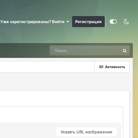
@RizzzeN +
Майкл Скофилд
07/28/26 09:16 AM
Уже зарегистрированы? Войти
Регистрация
@Sensuella ненадо заниматься этой
ерундой)))
ДусяАгрегаТ
08/04/26 09:23 AM
Последние два клана с сервера вышли
это печально (
Активность
Justina
08/04/26 10:24 AM
@ДусяАгрегаТ например какие?
ДусяАгрегаТ
08/04/26 10:52 AM
Арена Улитки Касты не вижу не кого (
ДусяАгрегаТ
08/04/26 10:53 AM
за неделю не одного ихнего фермера не
встретила.
Указать URL изображения
Justina
08/04/26 11:33 AM