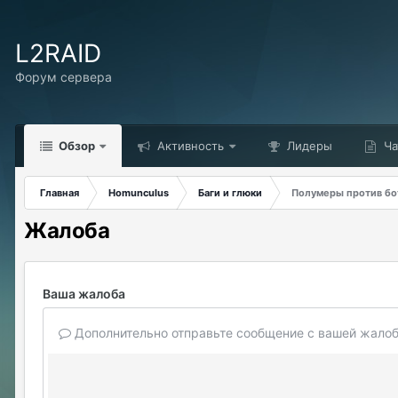
L2RAID
Форум сервера
Обзор
Активность
Лидеры
Ча
Главная
Homunculus
Баги и глюки
Полумеры против бото
Жалоба
Ваша жалоба
Дополнительно отправьте сообщение с вашей жалоб