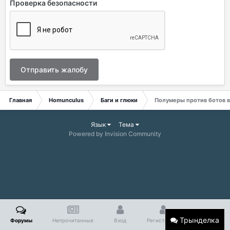
Проверка безопасности
Отправить жалобу
Главная
Homunculus
Баги и глюки
Полумеры против ботов в 
Язык
Тема
Powered by Invision Community
Трынделка
Форумы
Непрочитанные
Вход
Регистрация
Больше