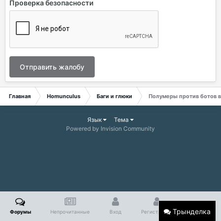
Проверка безопасности
Отправить жалобу
Главная
Homunculus
Баги и глюки
Полумеры против ботов в 
Язык
Тема
Powered by Invision Community
Трынделка
Форумы
Непрочитанные
Вход
Регистрация
Больше