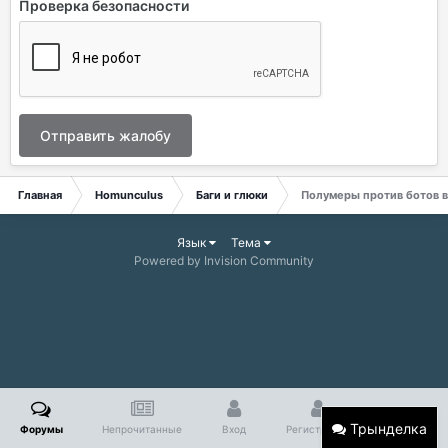
Проверка безопасности
Отправить жалобу
Главная
Homunculus
Баги и глюки
Полумеры против ботов в 
Язык
Тема
Powered by Invision Community
Трынделка
Форумы
Непрочитанные
Вход
Регистрация
Больше