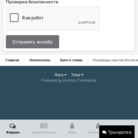
Проверка безопасности
Отправить жалобу
Главная
Homunculus
Баги и глюки
Полумеры против ботов в 
Язык
Тема
Powered by Invision Community
Трынделка
Форумы
Непрочитанные
Вход
Регистрация
Больше