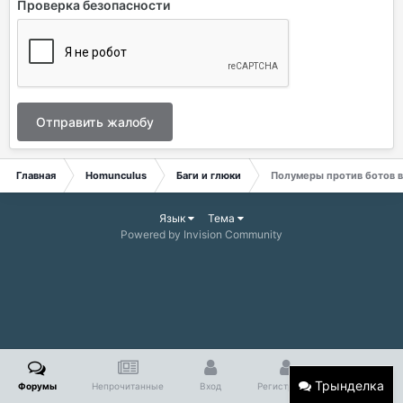
Проверка безопасности
Отправить жалобу
Главная
Homunculus
Баги и глюки
Полумеры против ботов в 
Язык
Тема
Powered by Invision Community
Трынделка
Форумы
Непрочитанные
Вход
Регистрация
Больше