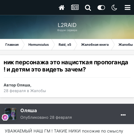
L2RAID
Форум сервера
Главная
Homunculus
Raid, x5
Жалобная книга
Жалобы
ник персонажа это нацисткая пропоганда
! и детям это видеть зачем?
Автор
Оляша
,
28 февраля
в
Жалобы
Оляша
Опубликовано
28 февраля
УВАЖАЕМЫЙ НАШ ГМ ! ТАКИЕ НИКИ похожие по смыслу