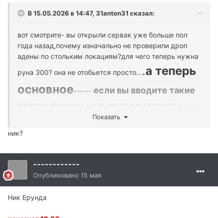
В 15.05.2026 в 14:47,
31anton31
сказал:
вот смотрите- вы открыли сервак уже больше пол
года назад,почему изначально не проверили дроп
адены по стольким локациям?для чего теперь нужна
.
а теперь
руна 300? она не отобьется просто...
основное
если вы вводите такие
-
-----
правки почему нельзя предупредить
Показать
игроков заранее?
все берут руну 300 на месяц
которая стоит 1000 монет и па 500+ =1500 монет,по
ник?
нынешним ценам на колы 650!!!! это получается
975ккк на месяц!!!а теперь будьте добры обьяснить
------------
как мне ее окупить с новыми правками???нужно
месяц фармить каждый день чтоб даже в + не войти.
Опубликовано
15 мая
Давайте тогда верните мне
мои колы за данную руна
и за па которые просто стали сейчас
Ник Ерунда
нерентабельными.Сейчас это все просто не нужно