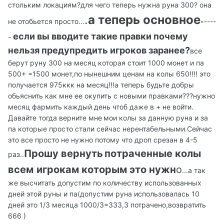
стольким локациям?для чего теперь нужна руна 300? она
.
а теперь основное
не отобьется просто...
-
----
если вы вводите такие правки почему
-
нельзя предупредить игроков заранее?
все
берут руну 300 на месяц которая стоит 1000 монет и па
500+ =1500 монет,по нынешним ценам на колы 650!!!! это
получается 975ккк на месяц!!!а теперь будьте добры
обьяснить как мне ее окупить с новыми правками???нужно
месяц фармить каждый день чтоб даже в + не войти.
Давайте тогда верните мне
мои колы за данную руна и за
па которые просто стали сейчас нерентабельными.Сейчас
это все просто не нужно потому что дроп срезан в 4-5
Прошу вернуть
потраченные колы
раз..
всем
игрокам которым это нужн
о
...а так
же высчитать допустим по количеству использованных
дней этой руны и па(допустим руна использовалась 10
дней это 1/3 месяца 1000/3=333,3 потрачено,возвратить
666 )