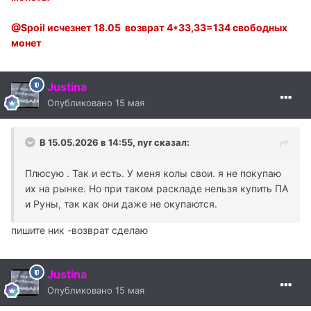
@Spoil исчезнет 18.05 возврат 4*33,33=134 свободных
монет
Justina
Опубликовано
15 мая
В 15.05.2026 в 14:55,
nyr
сказал:
Плюсую . Так и есть. У меня колы свои. я не покупаю
их на рынке. Но при таком раскладе нельзя купить ПА
и Руны, так как они даже не окупаются.
пишите ник -возврат сделаю
Justina
Опубликовано
15 мая