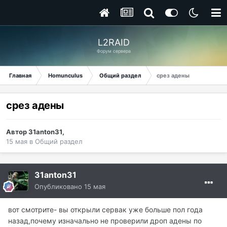
L2RAID
Форум сервера
Главная
Homunculus
Общий раздел
срез адены
срез адены
Автор
31anton31
,
15 мая
в
Общий раздел
31anton31
Опубликовано
15 мая
вот смотрите- вы открыли сервак уже больше пол года
назад,почему изначально не проверили дроп адены по