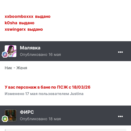
xxboomboxxx выдано
k0sha выдано
xswingerx выдано
Малявка
Опубликовано
16 мая
Ник - Женя
У вас персонаж в бане по ПСЖ с 18/03/26
Изменено
17 мая
пользователем Justina
ФИРС
Опубликовано
18 мая