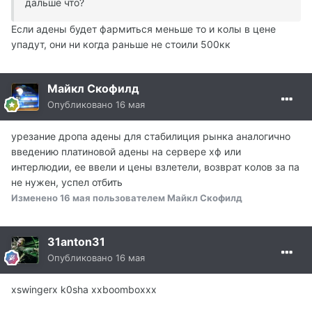
дальше что?
Если адены будет фармиться меньше то и колы в цене
упадут, они ни когда раньше не стоили 500кк
Майкл Скофилд
Опубликовано
16 мая
урезание дропа адены для стабилиция рынка аналогично
введению платиновой адены на сервере хф или
интерлюдии, ее ввели и цены взлетели, возврат колов за па
не нужен, успел отбить
Изменено
16 мая
пользователем Майкл Скофилд
31anton31
Опубликовано
16 мая
xswingerx k0sha xxboomboxxx