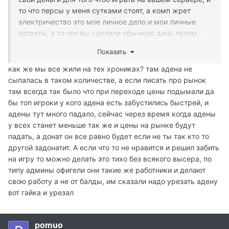
то что персы у меня сутками стоят, а комп жрет
электричество это мое личное дело и мои личные
затраты, а то что вы сделали обычную дичь путем
фикса адены и не на 30-50% как заявлено а на много
Показать
больше, вам , господа ГМы чести не делает, и дохода
не сделает, просто кто мог фармить без доната, тот
как же мы все жили на тех хрониках? там адена не
фармил, ну и другие люди у вас играли, те кто
сыпалась в таком количестве, а если писать про рынок
донатил и на Руну 300% и на ПА, а теперь своей
там всегда так было что при переходе цены подымали да
выходкой вы и им по рукам ударили молотком, и им
бы топ игроки у кого адена есть забустились быстрей, и
теперь нет смысла донатить, а зачем донатить если
адены тут много падало, сейчас через время когда адены
смысла нет ???? Я за 15 лет нормально сюда денег
у всех станет меньше так же и цены на рынке будут
вложил, и колы покупал за реал, и не только колы, не
падать, а донат он все равно будет если не ты так кто то
буду уточнять что я еще покупал чтоб сервер
другой задонатит. А если что то не нравится и решил забить
поддержать, много чего, но был смысл с моего
на игру то можно делать это тихо без всякого высера, по
доната, а сейчас в чем смысл , закинуть около 2к
типу админы офигели они такие же работники и делают
рублей, чтоб купить Прем и Руну, и толку от этого 0,
свою работу а не от балды, им сказали надо урезать адену
просто выброс денег на ветер, спасибо, отличный
вот гайка и урезал
фикс получился, просто супер, только в чем суть
этого фикса не знает никто, цены то не падают, ни на
pomuo
буст ни на СМки, кто накрабил тот накрабил, тот и