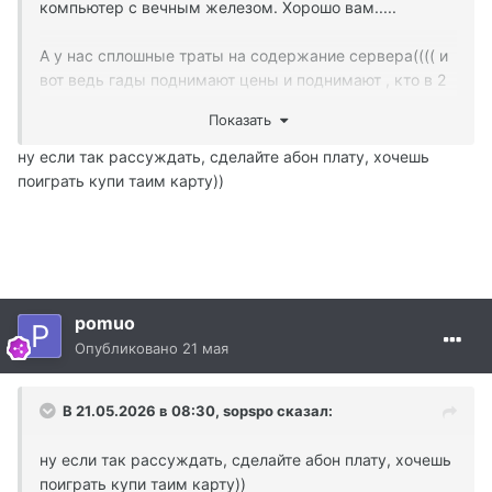
компьютер с вечным железом. Хорошо вам.....
А у нас сплошные траты на содержание сервера(((( и
вот ведь гады поднимают цены и поднимают , кто в 2
раза , кто в 3
Показать
Придется воспользоваться ваши советом наверно.
ну если так рассуждать, сделайте абон плату, хочешь
А никак нельзя через вас договорится что бы вот тоже
поиграть купи таим карту))
ни за что не платить?
pomuo
Опубликовано
21 мая
В 21.05.2026 в 08:30,
sopspo
сказал:
ну если так рассуждать, сделайте абон плату, хочешь
поиграть купи таим карту))