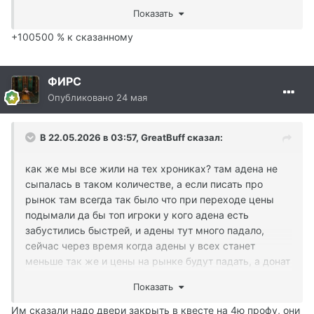
три часа переставить чара на другую зону. Собирать
Показать
дроп. Заниматься бустом чара Разве не так? ) А
сейчас поставил чара на автокач и забыл до
+100500 % к сказанному
следующего рестарта. Да, мало набил, зато не сидел
целыми днями за компом и колы не нужны))
ФИРС
Опубликовано
24 мая
В 22.05.2026 в 03:57,
GreatBuff
сказал:
как же мы все жили на тех хрониках? там адена не
сыпалась в таком количестве, а если писать про
рынок там всегда так было что при переходе цены
подымали да бы топ игроки у кого адена есть
забустились быстрей, и адены тут много падало,
сейчас через время когда адены у всех станет
меньше так же и цены на рынке будут падать, а донат
он все равно будет если не ты так кто то другой
Показать
задонатит. А если что то не нравится и решил забить
на игру то можно делать это тихо без всякого высера,
Им сказали надо двери закрыть в квесте на 4ю профу, они