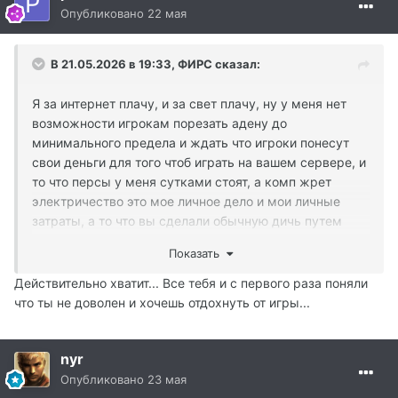
сейчас крабит по 2-3 спота, пусть не много но часто
Опубликовано
22 мая
)))) А ни за что не платить тож можно договориться, но
только сервер Ваш обнулится 100%, я пытался
В 21.05.2026 в 19:33,
ФИРС
сказал:
достучаться до небес, ну вы ж лучше знаете как
сервер должен жить и где деньги добывать на
Я за интернет плачу, и за свет плачу, ну у меня нет
текущие расходы
возможности игрокам порезать адену до
минимального предела и ждать что игроки понесут
свои деньги для того чтоб играть на вашем сервере, и
то что персы у меня сутками стоят, а комп жрет
электричество это мое личное дело и мои личные
затраты, а то что вы сделали обычную дичь путем
фикса адены и не на 30-50% как заявлено а на много
Показать
больше, вам , господа ГМы чести не делает, и дохода
не сделает, просто кто мог фармить без доната, тот
Действительно хватит... Все тебя и с первого раза поняли
фармил, ну и другие люди у вас играли, те кто
что ты не доволен и хочешь отдохнуть от игры...
донатил и на Руну 300% и на ПА, а теперь своей
выходкой вы и им по рукам ударили молотком, и им
nyr
теперь нет смысла донатить, а зачем донатить если
смысла нет ???? Я за 15 лет нормально сюда денег
Опубликовано
23 мая
вложил, и колы покупал за реал, и не только колы, не