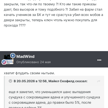
по типу админы офигели они такие же работники и
закрыли, так что-ли по твоему ?! Кто им такие приказы
делают свою работу а не от балды, им сказали надо
дает, без высеров и тому подобного ?! Забил на фарм стал
урезать адену вот гайка и урезал
качать учеников за БК и тут не срастуха убил всех мобов а
двери закрыты, теперь ключ чтоль нужно покупать для
прохода ????
MadWind
Опубликовано
24 мая
хватит флудить своим нытьем.
В 20.05.2026 в 12:56,
Майкл Скофилд
сказал:
еще я заметил, что уменьшился шанс выпадения
сундука с сокровищами адена и улучшенного сундука
с сокровищами адена, до правки было 5%, после
правки в районе 3%