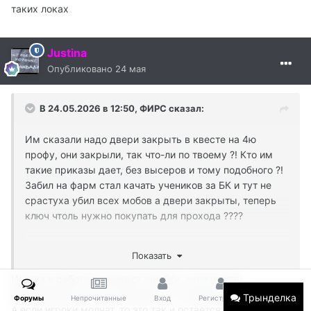
таких локах
Justina
Опубликовано
24 мая
В 24.05.2026 в 12:50,
ФИРС
сказал:
Им сказали надо двери закрыть в квесте на 4ю
профу, они закрыли, так что-ли по твоему ?! Кто им
такие приказы дает, без высеров и тому подобного ?!
Забил на фарм стал качать учеников за БК и тут не
срастуха убил всех мобов а двери закрыты, теперь
ключ чтоль нужно покупать для прохода ????
Показать
Иногда в работе возникают ошибки, если игроки
своевременно о них сообщают их поправляют.
Трынделка
Форумы
Непрочитанные
Вход
Регистрация
Больше
А если игроки молчат, то это так и остается проблемой.