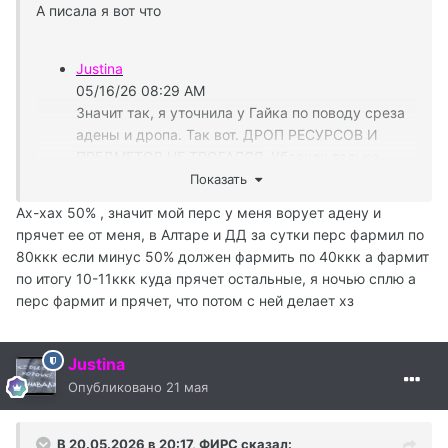
А писала я вот что
Justina
05/16/26 08:29 AM
Значит так, я уточнила у Гайка по поводу среза
адены и дропа. Так вот. ДРОП РЕСУРСОВ И
ПРЕДМЕТОВ НЕ ТРОГАЛСЯ, Убавили только
выпадение адены, и не во всех локациях, и не в
Показать
6 раз.
Ах-хах 50% , значит мой перс у меня ворует адену и
Justina
прячет ее от меня, в Алтаре и ДД за сутки перс фармил по
05/16/26 08:30 AM
80ккк если минус 50% должен фармить по 40ккк а фармит
Гайка: может процентов на 10-30%
по итогу 10-11ккк куда прячет остальные, я ночью сплю а
уменьшилось примерно
перс фармит и прячет, что потом с ней делает хз
Justina
05/16/26 08:35 AM
в некоторых локациях самое большее 50% и это
Justina
именно те, в которых сидел весь сервер
Опубликовано
21 мая
В 20.05.2026 в 20:17,
ФИРС
сказал: