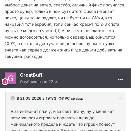
выброс денег на ветер, спасибо, отличный фикс получился,
просто супер, только в чем суть этого фикса не знает
никто, цены то не падают, ни на буст ни на СМки, кто
накрабил тот накрабил, тот и сейчас крабит по 2-3 спота,
пусть не много но часто )))) А ни за что не платить тож
можно договориться, но только сервер Ваш обнулится
100%, я пытался достучаться до небес, ну вы ж лучше
знаете как сервер должен жить и где деньги добывать на
текущие расходы
GreatBuff
Опубликовано
22 мая
В 21.05.2026 в 19:33,
ФИРС
сказал:
Я за интернет плачу, и за свет плачу, ну у меня нет
возможности игрокам порезать адену до
минимального предела и ждать что игроки понесут
свои деньги для того чтоб играть на вашем сервере, и