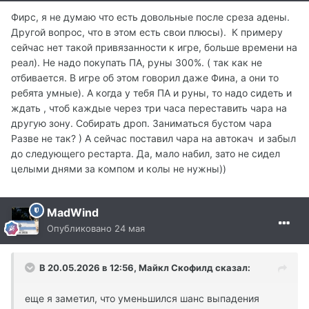
буду уточнять что я еще покупал чтоб сервер
Фирс, я не думаю что есть довольные после среза адены.
поддержать, много чего, но был смысл с моего
Другой вопрос, что в этом есть свои плюсы). К примеру
доната, а сейчас в чем смысл , закинуть около 2к
сейчас нет такой привязанности к игре, больше времени на
рублей, чтоб купить Прем и Руну, и толку от этого 0,
реал). Не надо покупать ПА, руны 300%. ( так как не
просто выброс денег на ветер, спасибо, отличный
отбивается. В игре об этом говорил даже Фина, а они то
фикс получился, просто супер, только в чем суть
ребята умные). А когда у тебя ПА и руны, то надо сидеть и
этого фикса не знает никто, цены то не падают, ни на
ждать , чтоб каждые через три часа переставить чара на
буст ни на СМки, кто накрабил тот накрабил, тот и
другую зону. Собирать дроп. Заниматься бустом чара
сейчас крабит по 2-3 спота, пусть не много но часто
Разве не так? ) А сейчас поставил чара на автокач и забыл
)))) А ни за что не платить тож можно договориться, но
до следующего рестарта. Да, мало набил, зато не сидел
только сервер Ваш обнулится 100%, я пытался
целыми днями за компом и колы не нужны))
достучаться до небес, ну вы ж лучше знаете как
сервер должен жить и где деньги добывать на
MadWind
текущие расходы
Опубликовано
24 мая
В 20.05.2026 в 12:56,
Майкл Скофилд
сказал:
еще я заметил, что уменьшился шанс выпадения