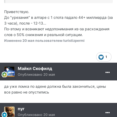
6 раз.
Justina
Приветствую.
05/16/26 08:30 AM
До "урезания" в алтаре с 1 спота падало 44+ миллиарда (за
Гайка: может процентов на 10-30%
3 часа), после - 12-13...
уменьшилось примерно
По-этому и возникают недопонимания из-за расхождения
Justina
слов о 50% снижения и реальной ситуации.
05/16/26 08:35 AM
Изменено
20 мая
пользователем turistizpermi
в некоторых локациях самое большее 50% и это
именно те, в которых сидел весь сервер
1
Майкл Скофилд
Опубликовано
20 мая
да уже ломка по адене должна была закончиться, цены
все равно не опустились
nyr
Опубликовано
20 мая