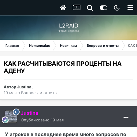
L2RAID
Форум сервера
Главная
Homunculus
Новичкам
Вопросы и ответы
КАК 
КАК РАСЧИТЫВАЮТСЯ ПРОЦЕНТЫ НА
АДЕНУ
Автор
Justina
,
19 мая
в
Вопросы и ответы
Justina
Опубликовано
19 мая
У игроков в последнее время много вопросов по