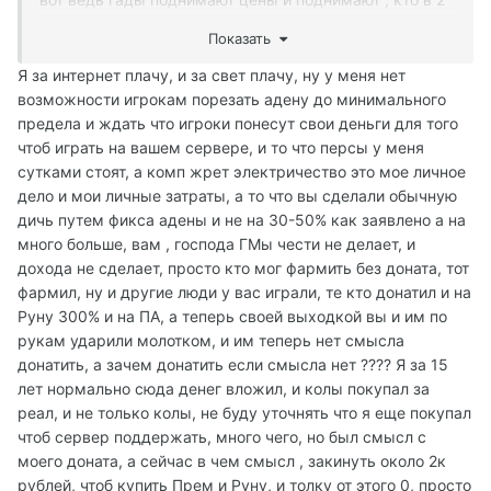
раза , кто в 3
Показать
Придется воспользоваться ваши советом наверно.
Я за интернет плачу, и за свет плачу, ну у меня нет
А никак нельзя через вас договорится что бы вот тоже
возможности игрокам порезать адену до минимального
ни за что не платить?
предела и ждать что игроки понесут свои деньги для того
чтоб играть на вашем сервере, и то что персы у меня
сутками стоят, а комп жрет электричество это мое личное
дело и мои личные затраты, а то что вы сделали обычную
дичь путем фикса адены и не на 30-50% как заявлено а на
много больше, вам , господа ГМы чести не делает, и
дохода не сделает, просто кто мог фармить без доната, тот
фармил, ну и другие люди у вас играли, те кто донатил и на
Руну 300% и на ПА, а теперь своей выходкой вы и им по
рукам ударили молотком, и им теперь нет смысла
донатить, а зачем донатить если смысла нет ???? Я за 15
лет нормально сюда денег вложил, и колы покупал за
реал, и не только колы, не буду уточнять что я еще покупал
чтоб сервер поддержать, много чего, но был смысл с
моего доната, а сейчас в чем смысл , закинуть около 2к
рублей, чтоб купить Прем и Руну, и толку от этого 0, просто