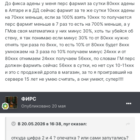
До фикса адены у меня перс фармил за сутки 80ккк адены
в Алтаре и в ДД сейчас фармит за те же сутки 10ккк адены
на 70ккк меньше, если за 100% взять 10ккк то получается
перс фармит меньше в 7 раз то есть на 700% меньше, а у
ГМов своя математика у них минус 30%, хоть ты убейся об
стену, я так понимаю если минус 30% то от 80ккк нужно
отнять три раза по 8ккк, то есть 10% от 80ккк будет 8ккк
умножаем на 3 раза по 10% получаем минус 24ккк и от
80ккк отнимаем 24ккк получаем 56ккк, по словам ГМ перс
должен фармить сейчас 56ккк в сутки, но нет сук 10-11ккк
и это с продажей дропа в магазин, за то я проигравший на
сервере 15 лет не умею считать, а они умеют, супер!!!!
ФИРС
Опубликовано
20 мая
В 20.05.2026 в 16:38,
nyr
сказал:
откуда цифра 2 и 4 ? опечатка ? или сами запутались?