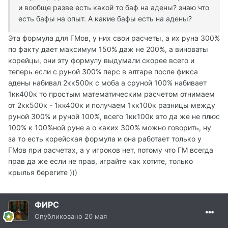
и вообще разве есть какой то баф на адены? знаю что
есть бафы на опыт. А какие бафы есть на адены?
Эта формула для ГМов, у них свои расчеты, а их руна 300%
по факту дает максимум 150% даж не 200%, а виноваты
корейцы, они эту формулу выдумали скорее всего и
теперь если с руной 300% перс в алтаре после фикса
адены набивал 2кк500к с моба а сруной 100% набивает
1кк400к то простым математическим расчетом отнимаем
от 2кк500к - 1кк400к и получаем 1кк100к разницы между
руной 300% и руной 100%, всего 1кк100к это да же не плюс
100% к 100%ной руне а о каких 300% можно говорить, ну
за то есть корейская формула и она работает только у
ГМов при расчетах, а у игроков нет, потому что ГМ всегда
прав да же если не прав, играйте как хотите, только
крылья берегите )))
ФИРС
Опубликовано
20 мая