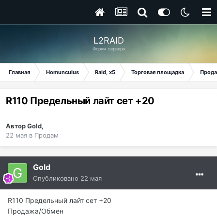
L2RAID
Форум сервера
Главная
Homunculus
Raid, x5
Торговая площадка
Прод
R110 Предельный лайт сет +20
Автор
Gold
,
22 мая
в
Продам
Gold
Опубликовано
22 мая
R110 Предельный лайт сет +20
Продажа/Обмен