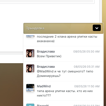
@ДусяАгрегаТ последний месяц лета-
вот наступит осень и народ вернется
ДусяАгрегаТ
08/04/26 11:37 AM
Ну да мб вы правы .
Трынделка
MadWind
08/04/26 08:56 PM
последние 2 клана арена улитки касты
ахахахахха)
Владислава
08/05/26 05:30 AM
Всем Приветик)
Активность
Владислава
08/05/26 05:31 AM
Powered by Invision Community
@MadWind и че тут смешного? типо
Доминируешь?
MadWind
08/05/26 11:50 AM
типа арена улитки касты. кто из них
никто???
RizzzeN
08/06/26 01:33 PM