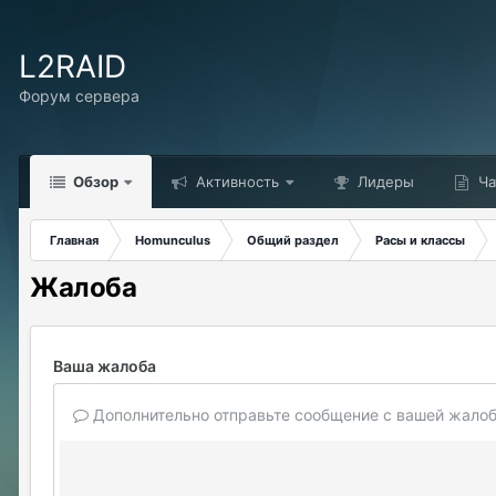
L2RAID
Форум сервера
Обзор
Активность
Лидеры
Ча
Главная
Homunculus
Общий раздел
Расы и классы
Жалоба
Ваша жалоба
Дополнительно отправьте сообщение с вашей жалоб