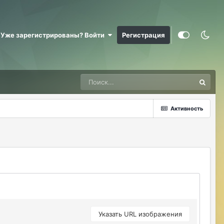
@RizzzeN +
Майкл Скофилд
07/28/26 09:16 AM
Уже зарегистрированы? Войти
Регистрация
@Sensuella ненадо заниматься этой
ерундой)))
ДусяАгрегаТ
08/04/26 09:23 AM
Последние два клана с сервера вышли
это печально (
Активность
Justina
08/04/26 10:24 AM
@ДусяАгрегаТ например какие?
ДусяАгрегаТ
08/04/26 10:52 AM
Арена Улитки Касты не вижу не кого (
ДусяАгрегаТ
08/04/26 10:53 AM
за неделю не одного ихнего фермера не
встретила.
Указать URL изображения
Justina
08/04/26 11:33 AM