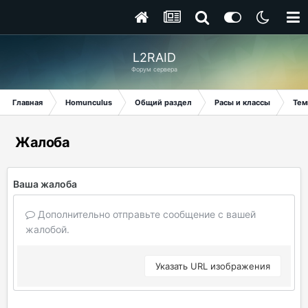
L2RAID
Форум сервера
Главная
Homunculus
Общий раздел
Расы и классы
Тем
Жалоба
Ваша жалоба
Дополнительно отправьте сообщение с вашей
жалобой.
Указать URL изображения