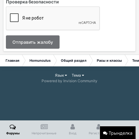
Проверка безопасности
Отправить жалобу
Главная
Homunculus
Общий раздел
Расы и классы
Тем
Язык
Тема
Powered by Invision Community
Трынделка
Форумы
Непрочитанные
Вход
Регистрация
Больше