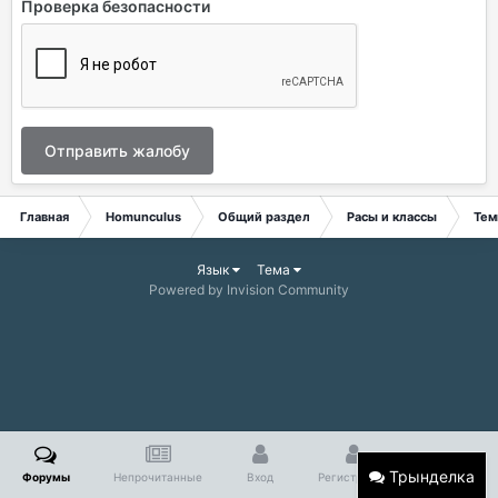
Проверка безопасности
Отправить жалобу
Главная
Homunculus
Общий раздел
Расы и классы
Тем
Язык
Тема
Powered by Invision Community
Трынделка
Форумы
Непрочитанные
Вход
Регистрация
Больше