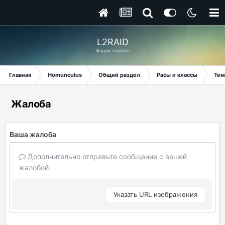
L2RAID
Форум сервера
Главная
Homunculus
Общий раздел
Расы и классы
Тем
Жалоба
Ваша жалоба
Дополнительно отправьте сообщение с вашей
жалобой.
Указать URL изображения