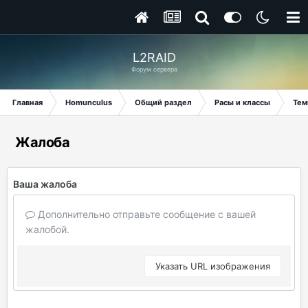
L2RAID
Форум сервера
Главная
Homunculus
Общий раздел
Расы и классы
Тем
Жалоба
Ваша жалоба
Дополнительно отправьте сообщение с вашей
жалобой.
Указать URL изображения