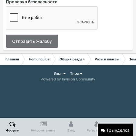
Проверка безопасности
Отправить жалобу
Главная
Homunculus
Общий раздел
Расы и классы
Тем
Язык
Тема
Powered by Invision Community
Трынделка
Форумы
Непрочитанные
Вход
Регистрация
Больше