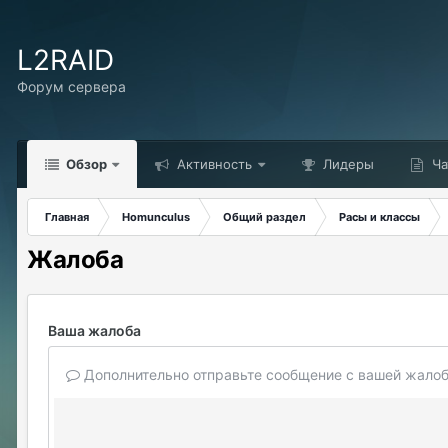
L2RAID
Форум сервера
Обзор
Активность
Лидеры
Ча
Главная
Homunculus
Общий раздел
Расы и классы
Жалоба
Ваша жалоба
Дополнительно отправьте сообщение с вашей жалоб