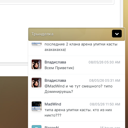
@ДусяАгрегаТ последний месяц лета-
вот наступит осень и народ вернется
ДусяАгрегаТ
08/04/26 11:37 AM
Ну да мб вы правы .
Трынделка
MadWind
08/04/26 08:56 PM
последние 2 клана арена улитки касты
ахахахахха)
Владислава
08/05/26 05:30 AM
Всем Приветик)
Активность
Владислава
08/05/26 05:31 AM
Powered by Invision Community
@MadWind и че тут смешного? типо
Доминируешь?
MadWind
08/05/26 11:50 AM
типа арена улитки касты. кто из них
никто???
RizzzeN
15 hours ago