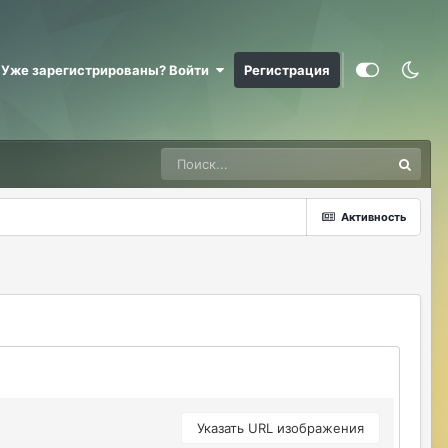
@RizzzeN +
Майкл Скофилд
07/28/26 09:16 AM
Уже зарегистрированы? Войти
Регистрация
@Sensuella ненадо заниматься этой
ерундой)))
ДусяАгрегаТ
08/04/26 09:23 AM
Последние два клана с сервера вышли
это печально (
Активность
Justina
08/04/26 10:24 AM
@ДусяАгрегаТ например какие?
ДусяАгрегаТ
08/04/26 10:52 AM
Арена Улитки Касты не вижу не кого (
ДусяАгрегаТ
08/04/26 10:53 AM
за неделю не одного ихнего фермера не
встретила.
Указать URL изображения
Justina
08/04/26 11:33 AM