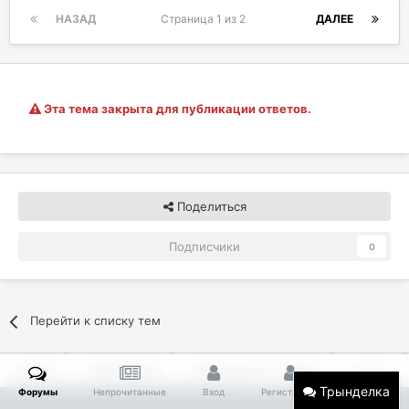
НАЗАД
Страница 1 из 2
ДАЛЕЕ
Эта тема закрыта для публикации ответов.
Поделиться
Подписчики
0
Перейти к списку тем
Главная
Общий раздел
Мероприятия и конкурсы
Былое...
Трынделка
Форумы
Непрочитанные
Вход
Регистрация
Больше