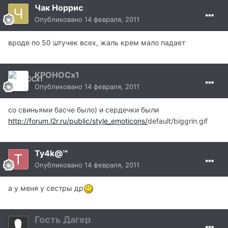
Чак Норрис
Опубликовано
14 февраля, 2011
вроде по 50 штучек всех, жаль крем мало падает
KPOHOCx1
Опубликовано
14 февраля, 2011
со свиньями басче было) и сердечки были
http://forum.l2r.ru/public/style_emoticons/
default/biggrin.gif
Ty4k@™
Опубликовано
14 февраля, 2011
а у меня у сестры др
Гость Дагер