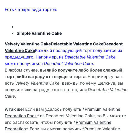
Есть четыре вида тортов:
Simple Valentine Cake
Velvety Valentine Cake
Delectable Valentine Cake
Decadent
Valentine Cake
Каждый последующий торт получается из
предыдущего. Например, из
Delectable Valentine Cake
может получиться
Decadent Valentine Cake
.
В любом случае,
вы либо получите либо более сложный
торт, либо награду от текущего торта.
Например, у вас
есть
Velvety Valentine Cake
; дважды по нему щелкнув, вы
получите или награду с этого торта, или
Delectable Valentine
Cake
.
А так же!
Если вам удалось получить *
Premium Valentine
Decoration Pack
* из Decadent Valentine Cake, то Вы можете
его распаковать, чтобы получить *
Premium Valentine
Decoration
*. Если вы смогли получить *Premium Valentine