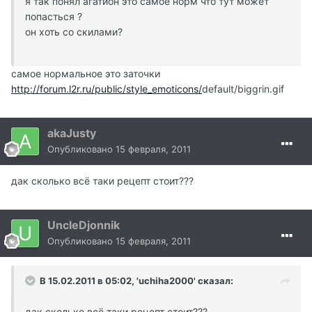
я так понял агатион это самое норм что тут может
попасться ?
он хоть со скилами?
самое нормальное это заточки
http://forum.l2r.ru/public/style_emoticons/
default/biggrin.gif
akaJusty
Опубликовано
15 февраля, 2011
дак сколько всё таки рецепт стоит???
UncleDjonnik
Опубликовано
15 февраля, 2011
В 15.02.2011 в 05:02, 'uchiha2000' сказал:
дак сколько всё таки рецепт стоит???