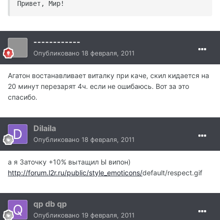
Привет, Мир!
------------
Опубликовано
18 февраля, 2011
Агатон востанавливает виталку при каче, скил кидается на
20 минут перезарят 4ч. если не ошибаюсь. Вот за это
спасибо.
Dilaila
Опубликовано
18 февраля, 2011
а я Заточку +10% вытащил Ы випон)
http://forum.l2r.ru/public/style_emoticons/
default/respect.gif
qp db qp
Опубликовано
19 февраля, 2011