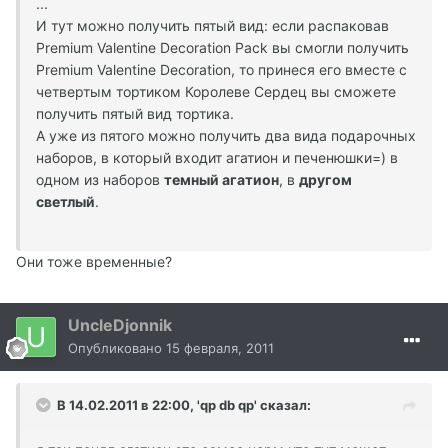
...
И тут можно получить пятый вид: если распаковав
Premium Valentine Decoration Pack вы смогли получить
Premium Valentine Decoration, то принеся его вместе с
четвертым тортиком Королеве Сердец вы сможете
получить пятый вид тортика.
А уже из пятого можно получить два вида подарочных
наборов, в который входит агатион и печенюшки=) в
одном из наборов
темный агатион
, в
другом
светлый
.
Они тоже временные?
UncleDjonnik
Опубликовано
15 февраля, 2011
В 14.02.2011 в 22:00, 'qp db qp' сказал: