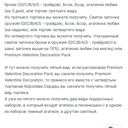
брони ((D/C/B/A/S - грейдов), Бсое, Бсор, агатиона любви
(на 3 дня), или тортик третьего вида
Из третьего тортика вы можете получить: Свиток заточки
оружия (D/C/B/A/S - грейдов), Бсое, Бсор, агатиона любви
(на неделю), или тортик четвертого вида
Из четвертого тортика вы можете получить: Улучшенный
свиток заточки брони и оружия (D/C/B/A/S - грейдов)(т.е.
шанс заточки выше на 10%), агатиона любви (на месяц) или
Premium Valentine Decoration Pack
И тут можно получить пятый вид: если распаковав Premium
Valentine Decoration Pack вы смогли получить Premium
Valentine Decoration, то принеся его вместе с четвертым
тортиком Королеве Сердец вы сможете получить пятый
вид тортика.
А уже из пятого можно получить два вида подарочных
наборов, в который входит агатион и печенюшки=) в одном
из наборов темный агатион, в другом светлый.