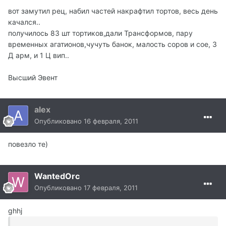
вот замутил рец, набил частей накрафтил тортов, весь день
качался..
получилось 83 шт тортиков,дали Трансформов, пару
временных агатионов,чучуть банок, малость соров и сое, 3
Д арм, и 1 Ц вип..
Высший Эвент
alex
Опубликовано
16 февраля, 2011
повезло те)
WantedOrc
Опубликовано
17 февраля, 2011
ghhj