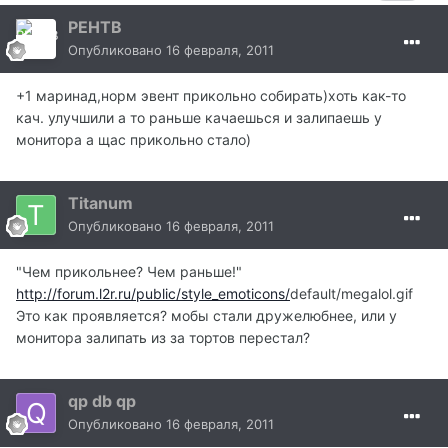
PEHTB
Опубликовано
16 февраля, 2011
+1 маринад,норм эвент прикольно собирать)хоть как-то
кач. улучшили а то раньше качаешься и залипаешь у
монитора а щас прикольно стало)
Titanum
Опубликовано
16 февраля, 2011
"Чем прикольнее? Чем раньше!"
http://forum.l2r.ru/public/style_emoticons/
default/megalol.gif
Это как проявляется? мобы стали дружелюбнее, или у
монитора залипать из за тортов перестал?
qp db qp
Опубликовано
16 февраля, 2011