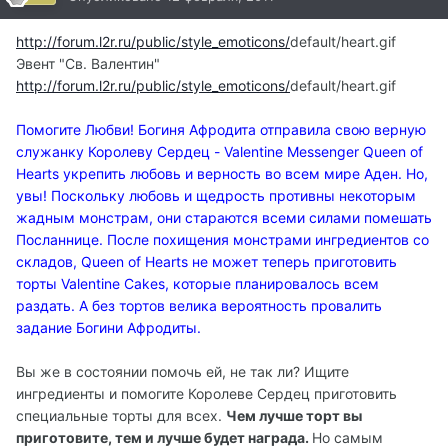
http://forum.l2r.ru/public/style_emoticons/
default/heart.gif
Эвент "Св. Валентин"
http://forum.l2r.ru/public/style_emoticons/
default/heart.gif
Помогите Любви! Богиня Афродита отправила свою верную
служанку Королеву Сердец - Valentine Messenger Queen of
Hearts укрепить любовь и верность во всем мире Аден. Но,
увы! Поскольку любовь и щедрость противны некоторым
жадным монстрам, они стараются всеми силами помешать
Посланнице. После похищения монстрами ингредиентов со
складов, Queen of Hearts не может теперь приготовить
торты Valentine Cakes, которые планировалось всем
раздать. А без тортов велика вероятность провалить
задание Богини Афродиты.
Вы же в состоянии помочь ей, не так ли? Ищите
ингредиенты и помогите Королеве Сердец приготовить
специальные торты для всех.
Чем лучше торт вы
приготовите, тем и лучше будет награда.
Но самым