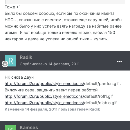
Тоже +1
Было бы совсем хорошо, если бы по окончании ивента
НПСы, связанные с ивентом, стояли еще пару дней, чтобы
можно было у них успеть взять награду за набитые ранее
итемы. Я вот вообще только неделю играю, набила 150
нектаров и даже не успела ни одной тыквы купить..
Radik
Опубликовано
14 февраля, 2011
НК снова даун
http://forum.l2r.ru/public/style_emoticons/
default/pardon.gif .
Включите серв, заценить эвент перед работой
http://forum.l2r.ru/public/style_emoticons/
default/rofl1.gif
http://forum.l2r.ru/public/style_emoticons/
default/diablo.gif
Изменено
14 февраля, 2011
пользователем Radik
Kamses