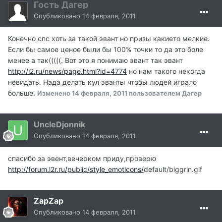
Гость Дагер
Опубликовано
14 февраля, 2011
Конечно спс хоть за такой эвант но призы какието мелкие.
Если бы самое ценое были бы 100% точки то да это боле
менее а так(((((. Вот это я понимаю эвант так эвант
http://l2.ru/news/page.html?id=4774
но нам такого некогда
невидать. Нада делать кул эванты чтобы людей играло
больше.
Изменено
14 февраля, 2011
пользователем Дагер
UncleDjonnik
Опубликовано
14 февраля, 2011
спасибо за эвент,вечерком приду,проверю
http://forum.l2r.ru/public/style_emoticons/
default/biggrin.gif
ZapZap
Опубликовано
14 февраля, 2011