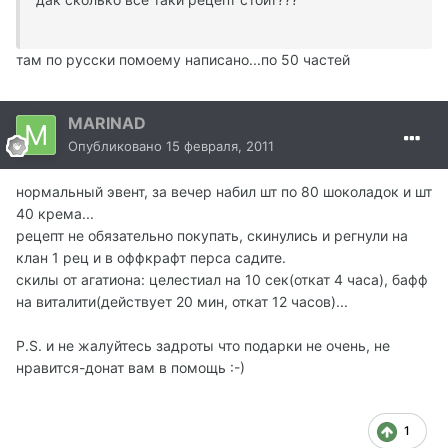
там по русски помоему написано...по 50 частей
MARINAD
Опубликовано
15 февраля, 2011
нормальный эвент, за вечер набил шт по 80 шоколадок и шт
40 крема...
рецепт не обязательно покупать, скинулись и регнули на
клан 1 рец и в оффкрафт перса садите.
скилы от агатиона: целестиал на 10 сек(откат 4 часа), бафф
на виталити(действует 20 мин, откат 12 часов)...
P.S. и не жалуйтесь задроты что подарки не очень, не
нравится-донат вам в помощь :-)
1