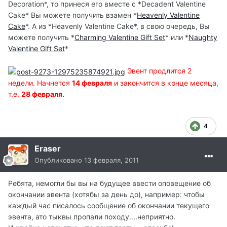
Decoration*, то принеся его вместе с *Decadent Valentine
Cake* Вы можете получить взамен *
Heavenly Valentine
Cake
*. А из *Heavenly Valentine Cake*, в свою очередь, Вы
можете получить *
Charming Valentine Gift Set
* или *
Naughty
Valentine Gift Set
*
Эвент продлится 2
недели. Начнется
14 февраля
и закончится в конце месяца,
т.е.
28 февраля.
4
Eraser
Опубликовано
13 февраля, 2011
Ребята, немогли бы вы на будущее ввести оповещение об
окончании эвента (хотябы за день до), например: чтобы
каждый час писалось сообщение об окончании текущего
эвента, ато тыквы пропали походу....неприятно.