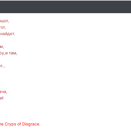
ншот,
от,
найдет.
м,
у,и там,
...
ача,
и!
е Cryps of Disgrace.