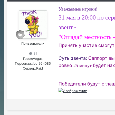
Уважаемые игроки!
31 мая в 20:00 по с
эвент -
"Отгадай местность 
Пользователи
Принять участие смогу
31
Суть эвента:
Саппорт вы
Город
Vegas
Персонаж:
icq 924085
ровно
будет нах
25 минут
Сервер:
Raid
Победители будут оглаш