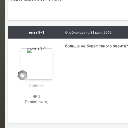
wrrrN-1
Опубликовано
31 мая, 2012
больше не будет такого эвента?
Новички
3
Персонаж:
v_