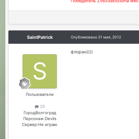
Победитель ZvezdaEliziuma место
SaintPatrick
Опубликовано
31 мая, 2012
флоран))))
Пользователи
25
Город
Волгоград
Персонаж:
Devils
Сервер:
Не играю