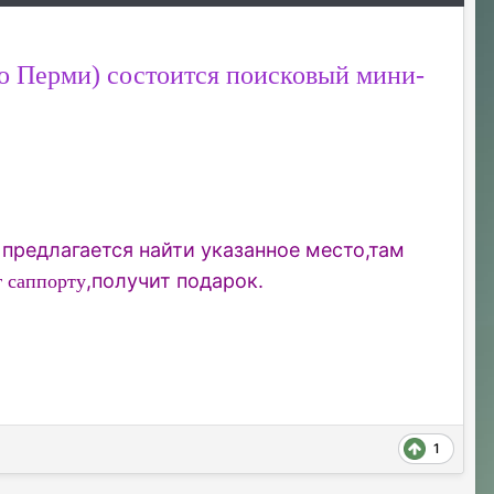
По Перми) состоится поисковый мини-
редлагается найти указанное место,там
,получит подарок.
г саппорту
1