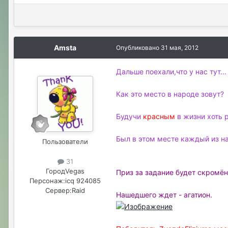
Amsta
Опубликовано
31 мая, 2012
Дальше поехали,что у нас тут...
Как это место в народе зовут?
Будучи
красным
в жизни хоть р
Был в этом месте каждый из нас
Пользователи
31
Город
Vegas
Приз за задание будет скромён
Персонаж:
icq 924085
Сервер:
Raid
Нашедшего ждет - агатион.