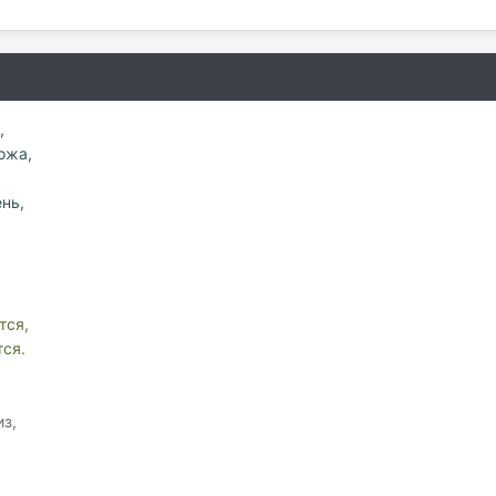
,
ожа,
нь,
тся,
тся.
з,