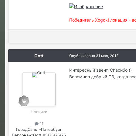
Победитель Xogok! локация - во
Gott
Опубликовано
31 мая, 2012
Интересный эвент. Спасибо ))
Вспомнил добрый С3, когда по
Новички
11
Город
Санкт-Петербург
Персонаж:
Gott 85/75/75/75