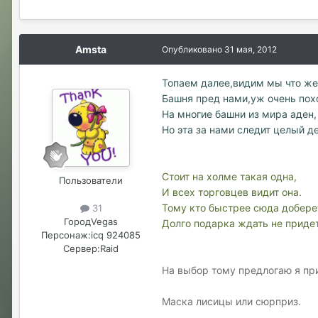
Amsta
Опубликовано
31 мая, 2012
Топаем далее,видим мы что же
Башня пред нами,уж очень пох
На многие башни из мира аден,
Но эта за нами следит целый де
Стоит на холме такая одна,
Пользователи
И всех торговцев видит она.
Тому кто быстрее сюда добере
31
Город
Vegas
Долго подарка ждать не приде
Персонаж:
icq 924085
Сервер:
Raid
На выбор тому предлогаю я при
Маска лисицы или сюрприз.