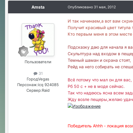
Amsta
Опубликовано
31 мая, 2012
И так начинаем,а вот вам скри
Получит красивый цвет титула т
Кто первым меня в этом месте 
Подсказку даю для начала я ва
Скульптура над входом в пещер
Темный шаман и охрана стоят,
Пользователи
Рейд на него собирать не спешат
31
Город
Vegas
Всё потому что мал он для вас,
Персонаж:
icq 924085
Рб 50 с + не в моде сейчас.
Сервер:
Raid
Так что надеюсь ясна всем зад
Жду возле пещеры,желаю удач
Победитель Ahhh - локация возл