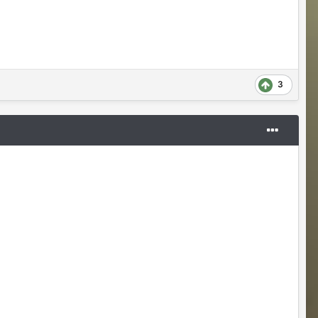
3
Владислава
07/24/26 05:21 AM
@Justina Ласт Хиро)Последний герой)
Justina
07/24/26 11:00 AM
@Владислава передам Гайке
Sensuella
07/24/26 04:00 PM
Где сейчас наживку брать чтобы
выловить итемы чтобы регнуться на
захват КХ который за рыбалку?