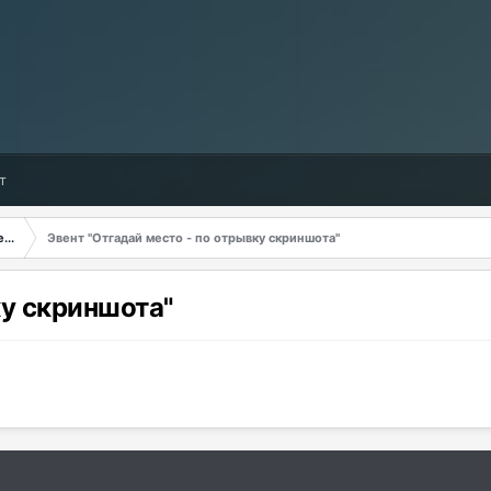
т
...
Эвент "Отгадай место - по отрывку скриншота"
ку скриншота"