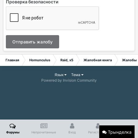
Проверка безопасности
Отправить жалобу
Главная
Homunculus
Raid, x5
Жалобная книга
Жалобы
Язык
Тема
Powered by Invision Community
Трынделка
Форумы
Непрочитанные
Вход
Регистрация
Больше