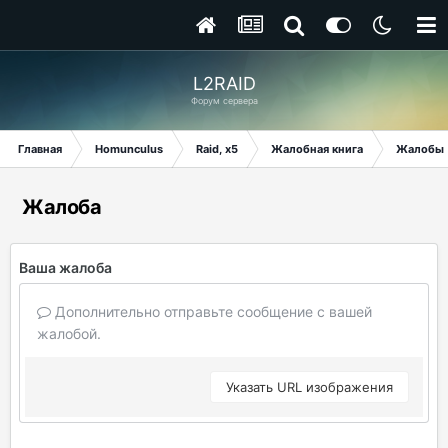
L2RAID
Форум сервера
Главная
Homunculus
Raid, x5
Жалобная книга
Жалобы
Жалоба
Ваша жалоба
Дополнительно отправьте сообщение с вашей
жалобой.
Указать URL изображения