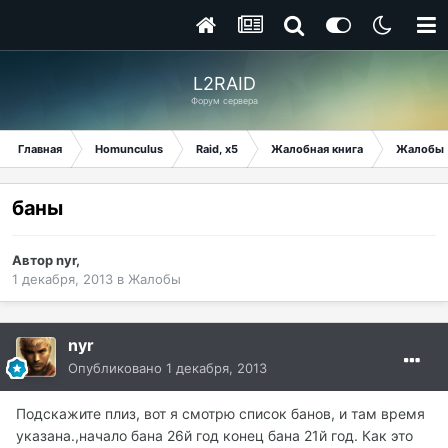
L2RAID
Форум сервера
Главная
Homunculus
Raid, x5
Жалобная книга
Жалобы
баны
Автор
nyr
,
1 декабря, 2013
в
Жалобы
nyr
Опубликовано
1 декабря, 2013
Подскажите плиз, вот я смотрю список банов, и там время
указана.,начало бана 26й год конец бана 21й год. Как это