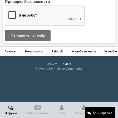
Проверка безопасности
Отправить жалобу
Главная
Homunculus
Raid, x5
Жалобная книга
Жалобы
Язык
Тема
Powered by Invision Community
Трынделка
Форумы
Непрочитанные
Вход
Регистрация
Больше