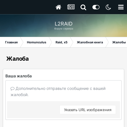
L2RAID
Форум сервера
Главная
Homunculus
Raid, x5
Жалобная книга
Жалобы
Жалоба
Ваша жалоба
Дополнительно отправьте сообщение с вашей
жалобой.
Указать URL изображения