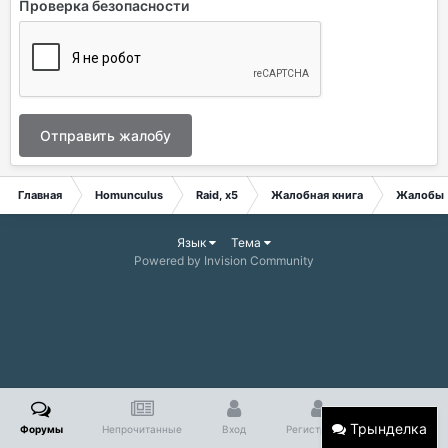
Проверка безопасности
Отправить жалобу
Главная
Homunculus
Raid, x5
Жалобная книга
Жалобы
Язык
Тема
Powered by Invision Community
Трынделка
Форумы
Непрочитанные
Вход
Регистрация
Больше