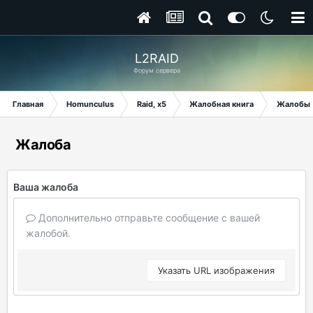
L2RAID
Форум сервера
Главная
Homunculus
Raid, x5
Жалобная книга
Жалобы
Жалоба
Ваша жалоба
Дополнительно отправьте сообщение с вашей
жалобой.
Указать URL изображения